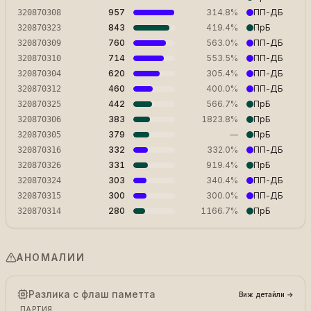
НИДЕРЛАНДИЯ, Айндховен
957
314.8%
ПП-ДБ
320870308
НИДЕРЛАНДИЯ, Ротердам
843
419.4%
ПрБ
320870323
НИДЕРЛАНДИЯ, Амстердам
760
563.0%
ПП-ДБ
320870309
НИДЕРЛАНДИЯ, Амстердам
714
553.5%
ПП-ДБ
320870310
(Посолство)
620
305.4%
ПП-ДБ
320870304
НИДЕРЛАНДИЯ, Бреда
460
400.0%
ПП-ДБ
320870312
НИДЕРЛАНДИЯ, Утрехт
442
566.7%
ПрБ
320870325
3
383
1823.8%
ПрБ
320870306
(Посолство)
379
—
ПрБ
320870305
НИДЕРЛАНДИЯ, Делфт
332
332.0%
ПП-ДБ
320870316
НИДЕРЛАНДИЯ, Харлем
331
919.4%
ПрБ
320870326
НИДЕРЛАНДИЯ, Тилбург
303
340.4%
ПП-ДБ
320870324
НИДЕРЛАНДИЯ, Грьонинген
300
300.0%
ПП-ДБ
320870315
НИДЕРЛАНДИЯ, Венло
280
1166.7%
ПрБ
320870314
АНОМАЛИИ
Разлика с флаш паметта
Виж детайли
→
ПАРТИЯ