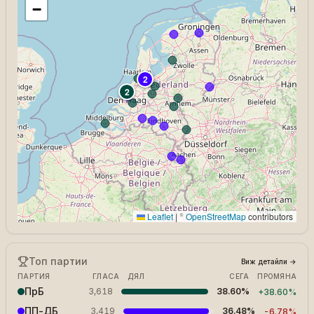
−
2
2
Leaflet
|
©
OpenStreetMap
contributors
Топ партии
Виж детайли
→
ПАРТИЯ
ГЛАСА
ДЯЛ
СЕГА
ПРОМЯНА
ПрБ
3,618
38.60%
+
38.60%
ПП-ДБ
3,419
36.48%
-6.78%