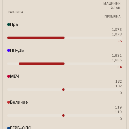
МАШИННИ
ФЛАШ
РАЗЛИКА
ПРОМЯНА
ПрБ
1,073
1,078
−5
ПП-ДБ
1,631
1,635
−4
МЕЧ
132
132
0
Величие
119
119
0
ГЕРБ-СДС