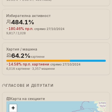
Избирателна активност
484.1%
-180.46%
пр.п.
спрямо
27/10/2024
9,817
/
2,028
Хартия / машина
64.2%
хартиени
-14.58%
пр.п.
хартиени
спрямо
27/10/2024
6,016
хартиени
·
3,357
машинни
ГЛАСОВЕ И ДЕПУТАТИ
Карта на секциите
+