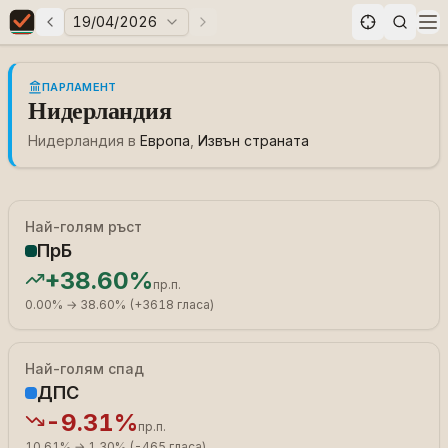
19/04/2026
Предни избори
Следващи избори
Elections in Bulgaria data statistics
Op
ПАРЛАМЕНТ
Нидерландия
Нидерландия
в
Европа
,
Извън страната
Най-голям ръст
ПрБ
+
38.60%
пр.п.
0.00%
→
38.60%
(
+
3618
гласа
)
Най-голям спад
ДПС
-9.31%
пр.п.
10.61%
→
1.30%
(
-465
гласа
)