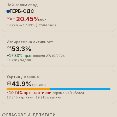
Най-голям спад
ГЕРБ-СДС
-20.45%
пр.п.
38.29%
→
17.83%
(
-2594
гласа
)
Избирателна активност
53.3%
+
17.33%
пр.п.
спрямо
27/10/2024
34,220
/
64,168
Хартия / машина
41.9%
хартиени
-10.74%
пр.п.
хартиени
спрямо
27/10/2024
13,845
хартиени
·
19,210
машинни
ГЛАСОВЕ И ДЕПУТАТИ