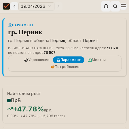
19/04/2026
Предни избори
Следващи избори
Elections in Bulgaria data statistics
Op
ПАРЛАМЕНТ
гр. Перник
гр. Перник
в община
Перник
, област
Перник
по настоящ адрес
71 870
РЕГИСТРИРАНО НАСЕЛЕНИЕ · 2026-06-15
по постоянен адрес
78 507
Управление
Парламент
Местни
Потребление
Най-голям ръст
ПрБ
+
47.78%
пр.п.
0.00%
→
47.78%
(
+
15,795
гласа
)