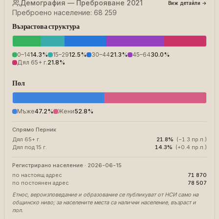
Демография — Преброяване 2021
Виж детайли
→
Преброено население: 68 259
Възрастова структура
0–14
14.3
%
15–29
12.5
%
30–44
21.3
%
45–64
30.0
%
Дял 65+ г.
21.8
%
Пол
Мъже
47.2
%
Жени
52.8
%
Спрямо Перник
Дял 65+ г.
21.8
%
(
−1.3 пр.п.
)
Дял под 15 г.
14.3
%
(
+0.4 пр.п.
)
Регистрирано население · 2026-06-15
по настоящ адрес
71 870
по постоянен адрес
78 507
Етнос, вероизповедание и образование се публикуват от НСИ само на
общинско ниво; за населените места са налични население, възраст и
пол.