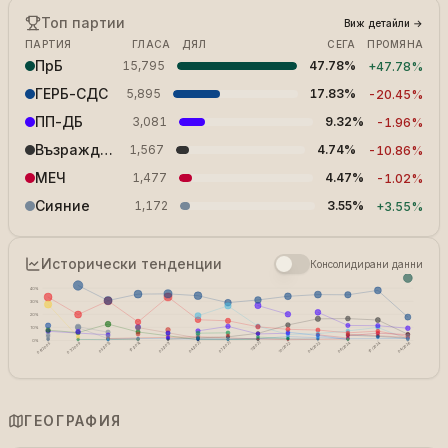
Топ партии
Виж детайли
→
ПАРТИЯ
ГЛАСА
ДЯЛ
СЕГА
ПРОМЯНА
ПрБ
15,795
47.78%
+
47.78%
ГЕРБ-СДС
5,895
17.83%
-20.45%
ПП-ДБ
3,081
9.32%
-1.96%
Възраждане
1,567
4.74%
-10.86%
МЕЧ
1,477
4.47%
-1.02%
Сияние
1,172
3.55%
+
3.55%
Исторически тенденции
Консолидирани данни
40
%
30
%
20
%
10
%
0
%
10/2014
06/2024
10/2024
06/2005
07/2009
05/2013
03/2017
04/2021
07/2021
11/2021
10/2022
04/2023
04/2026
ГЕОГРАФИЯ