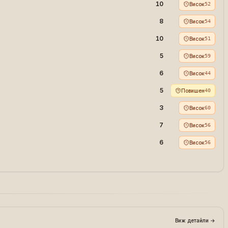
10
Висок
52
8
Висок
54
10
Висок
51
5
Висок
59
6
Висок
44
5
Повишен
40
3
Висок
60
7
Висок
56
6
Висок
56
Виж детайли
→