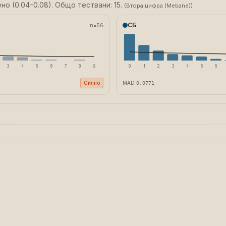
но (0.04–0.08). Общо тествани: 15.
(
Втора цифра (Mebane)
)
СБ
n=
56
3
4
5
6
7
8
9
0
1
2
3
4
5
6
Силно
MAD
0.0771