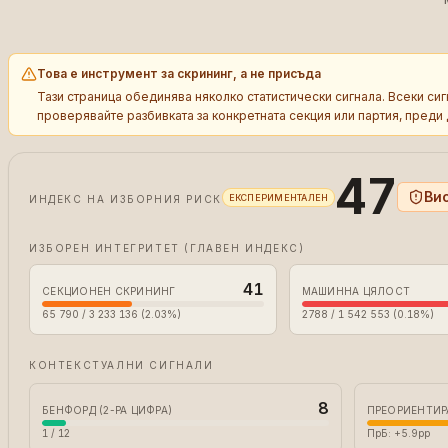
Това е инструмент за скрининг, а не присъда
Тази страница обединява няколко статистически сигнала. Всеки си
проверявайте разбивката за конкретната секция или партия, преди 
47
Ви
ЕКСПЕРИМЕНТАЛЕН
ИНДЕКС НА ИЗБОРНИЯ РИСК
ИЗБОРЕН ИНТЕГРИТЕТ (ГЛАВЕН ИНДЕКС)
41
СЕКЦИОНЕН СКРИНИНГ
МАШИННА ЦЯЛОСТ
65 790 / 3 233 136 (2.03%)
2788 / 1 542 553 (0.18%)
КОНТЕКСТУАЛНИ СИГНАЛИ
8
БЕНФОРД (2-РА ЦИФРА)
ПРЕОРИЕНТИР
1 / 12
ПрБ: +5.9pp