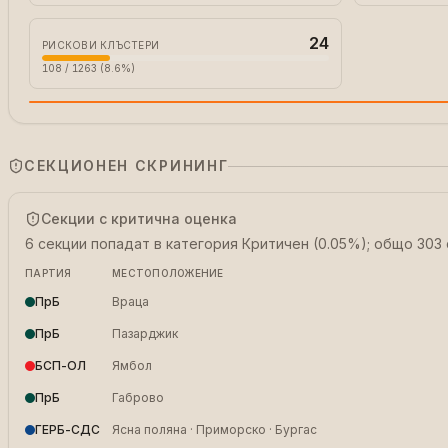
24
РИСКОВИ КЛЪСТЕРИ
108 / 1263 (8.6%)
СЕКЦИОНЕН СКРИНИНГ
Секции с критична оценка
6 секции попадат в категория Критичен (0.05%); общо 303 
ПАРТИЯ
МЕСТОПОЛОЖЕНИЕ
ПрБ
Враца
ПрБ
Пазарджик
БСП-ОЛ
Ямбол
ПрБ
Габрово
ГЕРБ-СДС
Ясна поляна · Приморско · Бургас