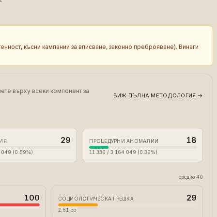
енност, късни кампании за вписване, законно преброяване). Винаги
нете върху всеки компонент за
ВИЖ ПЪЛНА МЕТОДОЛОГИЯ
→
29
18
ИЯ
ПРОЦЕДУРНИ АНОМАЛИИ
4 049 (0.59%)
11 336 / 3 164 049 (0.36%)
средно 40
100
29
СОЦИОЛОГИЧЕСКА ГРЕШКА
2.51 pp