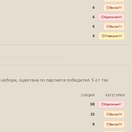
4
Висок
55
4
Критичен
60
4
Висок
53
4
Повишен
39
ни избори, оцветена по партията победител.
5 от тях
СЕКЦИИ
КАТЕГОРИЯ
38
Критичен
67
15
Висок
58
9
Висок
50