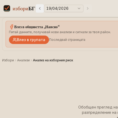
избори
БГ
19/04/2026
Предни избори
Следващи избо
Elections in Bulgaria data statistics
Влез в общността „Наясно“
Питай данните, получавай нови анализи и сигнали за твоя район.
Влез в групата
Последвай страницата
Избори
Анализи
Анализ на изборния риск
Обобщен преглед на 
разпределение на 