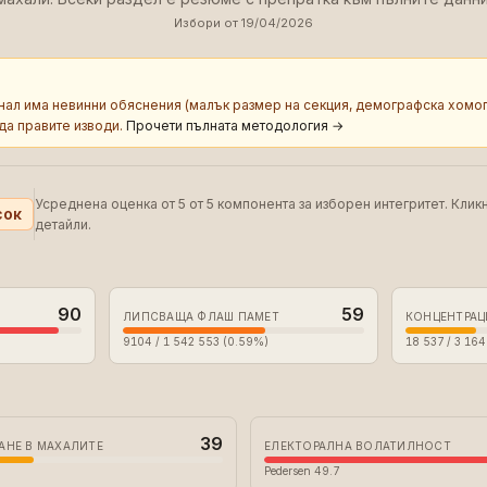
Избори от 19/04/2026
гнал има невинни обяснения (малък размер на секция, демографска хомог
да правите изводи.
Прочети пълната методология
→
Усреднена оценка от 5 от 5 компонента за изборен интегритет. Клик
сок
детайли.
90
59
ЛИПСВАЩА ФЛАШ ПАМЕТ
КОНЦЕНТРАЦ
9104 / 1 542 553 (0.59%)
18 537 / 3 16
39
АНЕ В МАХАЛИТЕ
ЕЛЕКТОРАЛНА ВОЛАТИЛНОСТ
Pedersen 49.7