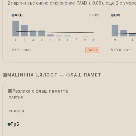
2 партии със силно отклонение (MAD ≥ 0.08), още 2 с умере
АКБ
БМ
n=
109
0
1
2
3
4
5
6
7
8
9
0
1
2
MAD
Силно
MAD
0.0923
0.0887
МАШИННА ЦЯЛОСТ — ФЛАШ ПАМЕТ
Разлика с флаш паметта
ПАРТИЯ
РАЗЛИКА
ПрБ