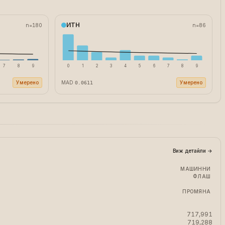
ИТН
n=
180
n=
86
7
8
9
0
1
2
3
4
5
6
7
8
9
Умерено
MAD
Умерено
0.0611
Виж детайли
→
МАШИННИ
ФЛАШ
ПРОМЯНА
717,991
719,288