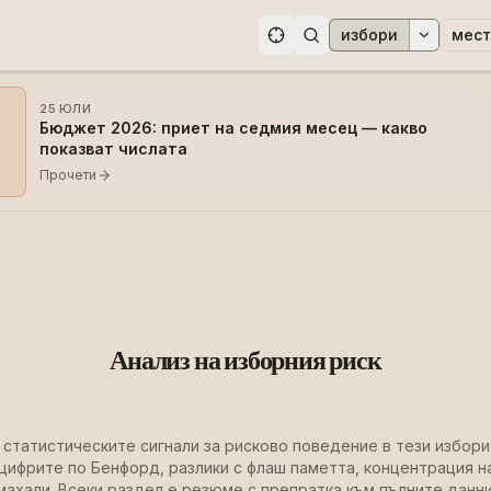
избори
мест
ри
25 ЮЛИ
Бюджет 2026: приет на седмия месец — какво
показват числата
Прочети
Анализ на изборния риск
статистическите сигнали за рисково поведение в тези избори:
цифрите по Бенфорд, разлики с флаш паметта, концентрация на
махали. Всеки раздел е резюме с препратка към пълните данни