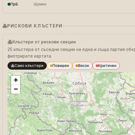
ПрБ
Шумен
РИСКОВИ КЛЪСТЕРИ
Клъстери от рискови секции
25 клъстера от съседни секции на една и съща партия обх
филтрирате картата.
Само клъстери
Повишен
Висок
Критичен
+
−