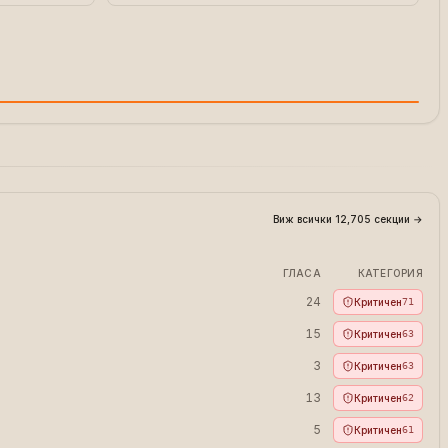
Виж всички 12,705 секции
→
ГЛАСА
КАТЕГОРИЯ
24
Критичен
71
15
Критичен
63
3
Критичен
63
13
Критичен
62
5
Критичен
61