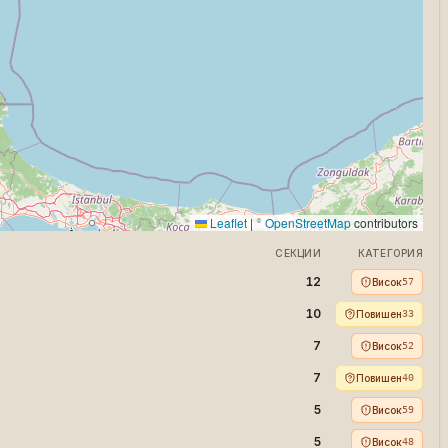
Leaflet
|
©
OpenStreetMap
contributors
СЕКЦИИ
КАТЕГОРИЯ
12
Висок
57
10
Повишен
33
7
Висок
52
7
Повишен
40
5
Висок
59
5
Висок
48