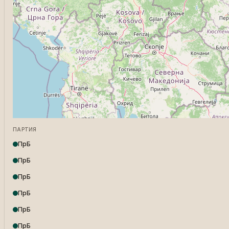
ПАРТИЯ
ПрБ
ПрБ
ПрБ
ПрБ
ПрБ
ПрБ