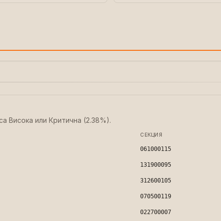
са Висока или Критична (2.38%).
СЕКЦИЯ
061000115
131900095
312600105
070500119
022700007