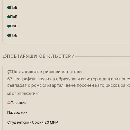
ПрБ
ПрБ
ПрБ
ПрБ
ПОВТАРЯЩИ СЕ КЛЪСТЕРИ
Повтарящи се рискови клъстери
67 географски групи са образували клъстер в два или пове
съвпадат с ромски квартал, вече посочен като рисков за к
МЕСТОПОЛОЖЕНИЕ
Пловдив
Пазарджик
Студентски · София 23 МИР