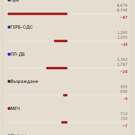
8,679
8,746
−67
ГЕРБ-СДС
1,240
1,255
−15
ПП-ДБ
2,763
2,787
−24
Възраждане
925
930
−5
МЕЧ
713
720
−7