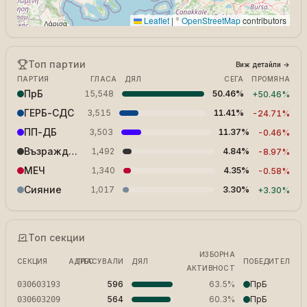
Leaflet
|
©
OpenStreetMap
contributors
Топ партии
Виж детайли
→
ПАРТИЯ
ГЛАСА
ДЯЛ
СЕГА
ПРОМЯНА
ПрБ
15,548
50.46%
+
50.46%
ГЕРБ-СДС
3,515
11.41%
-24.71%
ПП-ДБ
3,503
11.37%
-0.46%
Възраждане
1,492
4.84%
-8.97%
МЕЧ
1,340
4.35%
-0.58%
Сияние
1,017
3.30%
+
3.30%
Топ секции
ИЗБОРНА
СЕКЦИЯ
АДРЕС
ГЛАСУВАЛИ
ДЯЛ
ПОБЕДИТЕЛ
АКТИВНОСТ
II OУ Никола Йонков Вапцаров , ж.к. Възраждане II м.р.
596
63.5%
ПрБ
030603193
II OУ Никола Йонков Вапцаров , ж.к. Възраждане II м.р.
564
60.3%
ПрБ
030603209