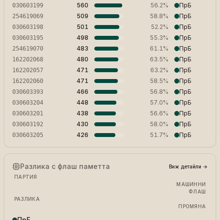
II OУ Никола Йонков Вапцаров , ж.к. Възраждане II м.р.
560
56.2%
ПрБ
030603199
77 ОУ Св. Св. Кирил и Методий , ул. Трети март №45, кв.
509
58.8%
ПрБ
254619069
II OУ Никола Йонков Вапцаров , ж.к. Възраждане II м.р.
501
52.2%
ПрБ
030603198
II OУ Никола Йонков Вапцаров , ж.к. Възраждане II м.р.
498
55.3%
ПрБ
030603195
77 ОУ Св. Св. Кирил и Методий , ул. Трети март №45, кв.
483
61.1%
ПрБ
254619070
НУ Петко Рачев Славейков ул. Славянска №82
480
63.5%
ПрБ
162202068
ПГТ Гоце Делчев ул.Арх.К.Петков №1
471
63.2%
ПрБ
162202057
ОУ Васил Левски ул. Ралица №2
471
58.5%
ПрБ
162202060
II ОУ Никола Йонков Вапцаров , ж.к. Възраждане II м.р.
466
56.8%
ПрБ
030603393
II OУ Никола Йонков Вапцаров , ж.к. Възраждане II м.р.
448
57.0%
ПрБ
030603204
II OУ Никола Йонков Вапцаров , ж.к. Възраждане II м.р.
438
56.6%
ПрБ
030603201
II OУ Никола Йонков Вапцаров , ж.к. Възраждане II м.р.
430
58.0%
ПрБ
030603192
II OУ Никола Йонков Вапцаров , ж.к. Възраждане II м.р.
426
51.7%
ПрБ
030603205
Разлика с флаш паметта
Виж детайли
→
ПАРТИЯ
МАШИННИ
ФЛАШ
РАЗЛИКА
ПРОМЯНА
ПрБ