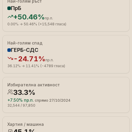
Най-голям ръст
ПрБ
+
50.46%
пр.п.
0.00%
→
50.46%
(
+
15,548
гласа
)
Най-голям спад
ГЕРБ-СДС
-24.71%
пр.п.
36.12%
→
11.41%
(
-4789
гласа
)
Избирателна активност
33.3%
+
7.50%
пр.п.
спрямо
27/10/2024
32,544
/
97,850
Хартия / машина
45.1%