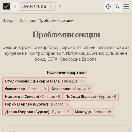
19/04/2026
Предни избори
Следващи избори
Elections in Bulgaria data statistics
Op
Избори
Доклади
Проблемни секции
Проблемни секции
Секции в ромски квартали, широко отчитани като рискови за
купуване и контролиран вот. Източници: Антикорупционен
фонд, СЕГА, Свободна Европа.
Включени квартали
Столипиново / Шекер махала
·
Пловдив
·
71
Факултета
·
София
·
10
Филиповци
·
София
·
5
Надежда (Сливен)
·
Сливен
·
8
Победа (Бургас)
·
Бургас
·
8
Горно Езерово (Бургас)
·
Бургас
·
3
Долно Езерово (Бургас)
·
Бургас
·
7
Максуда
·
Варна
·
26