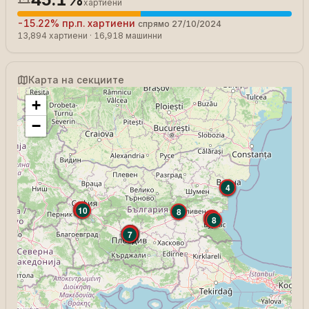
хартиени
-15.22%
пр.п.
хартиени
спрямо
27/10/2024
13,894
хартиени
·
16,918
машинни
Карта на секциите
+
−
22
4
2
3
10
8
7
3
8
10
8
11
10
6
5
7
6
7