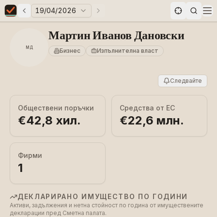
19/04/2026
Предни избори
Следващи избори
Elections in Bulgaria data statistics
Op
Мартин Иванов Дановски
МД
Бизнес
Изпълнителна власт
Следвайте
Обществени поръчки
Средства от ЕС
€42,8 хил.
€22,6 млн.
Фирми
1
ДЕКЛАРИРАНО ИМУЩЕСТВО ПО ГОДИНИ
Активи, задължения и нетна стойност по година от имуществените
декларации пред Сметна палата.