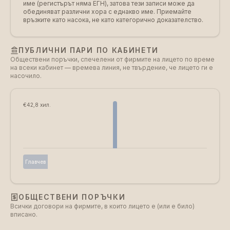
име (регистърът няма ЕГН), затова тези записи може да
обединяват различни хора с еднакво име. Приемайте
връзките като насока, не като категорично доказателство.
ПУБЛИЧНИ ПАРИ ПО КАБИНЕТИ
Обществени поръчки, спечелени от фирмите на лицето по време
на всеки кабинет — времева линия, не твърдение, че лицето ги е
насочило.
€42,8 хил.
Главчев
ОБЩЕСТВЕНИ ПОРЪЧКИ
Всички договори на фирмите, в които лицето е (или е било)
вписано.