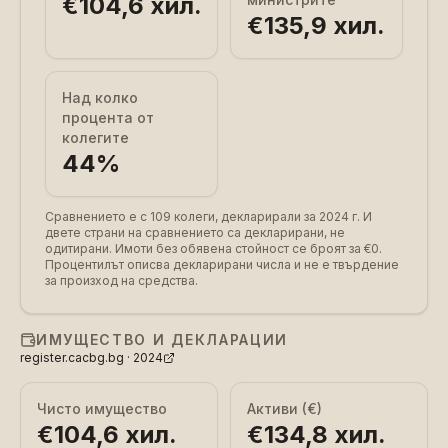
€104,6 хил.
€135,9 хил.
Над колко
процента от
колегите
44
%
Сравнението е с 109 колеги, декларирали за 2024 г.
И
двете страни на сравнението са декларирани, не
одитирани. Имоти без обявена стойност се броят за €0.
Процентилът описва декларирани числа и не е твърдение
за произход на средства.
ИМУЩЕСТВО И ДЕКЛАРАЦИИ
register.cacbg.bg ·
2024
Чисто имущество
Активи (€)
€104,6 хил.
€134,8 хил.