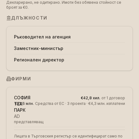
Декларирано, не одитирано. Имоти без обявена стойност се
броят за €0.
ДЛЪЖНОСТИ
Ръководител на агенция
Заместник-министър
Регионален директор
ФИРМИ
СОФИЯ
€42,8 хил.
от 1 договор
ТЕХ
€22,6 млн.
Средства от ЕС
· 3 проекта
· €4,3 млн. изплатени
ПАРК
AD
представляващ
Лицата в Търговския регистър се идентифицират само по