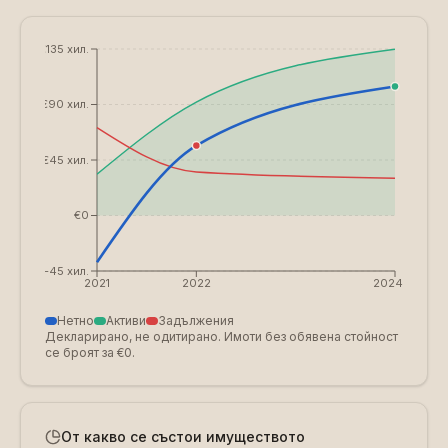
€135 хил.
€90 хил.
€45 хил.
€0
€-45 хил.
2021
2022
2024
Нетно
Активи
Задължения
Декларирано, не одитирано. Имоти без обявена стойност
се броят за €0.
От какво се състои имуществото