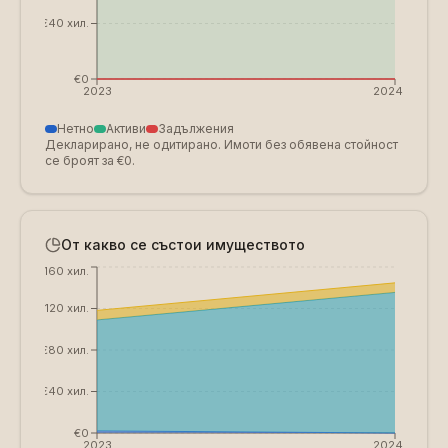
€40 хил.
€0
2023
2024
Нетно
Активи
Задължения
Декларирано, не одитирано. Имоти без обявена стойност
се броят за €0.
От какво се състои имуществото
€160 хил.
€120 хил.
€80 хил.
€40 хил.
€0
2023
2024