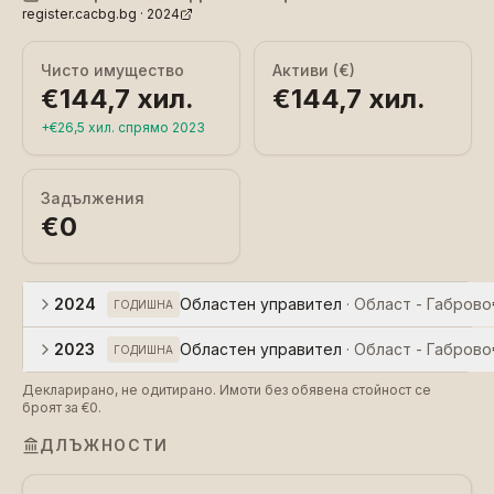
register.cacbg.bg ·
2024
Чисто имущество
Активи (€)
€144,7 хил.
€144,7 хил.
+
€26,5 хил.
спрямо
2023
Задължения
€0
2024
Областен управител
·
Област - Габрово
ГОДИШНА
2023
Областен управител
·
Област - Габрово
ГОДИШНА
Декларирано, не одитирано. Имоти без обявена стойност се
броят за €0.
ДЛЪЖНОСТИ