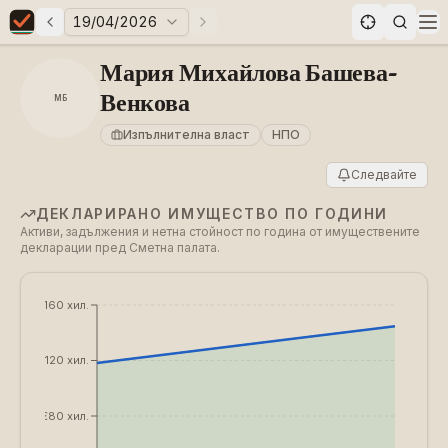
19/04/2026
Предни избори
Следващи избори
Elections in Bulgaria data statistics
Op
Мария Михайлова Башева-
Венкова
МБ
Изпълнителна власт
НПО
Следвайте
ДЕКЛАРИРАНО ИМУЩЕСТВО ПО ГОДИНИ
Активи, задължения и нетна стойност по година от имуществените
декларации пред Сметна палата.
€160 хил.
€120 хил.
€80 хил.