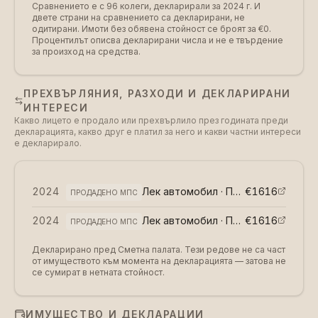
Сравнението е с 96 колеги, декларирали за 2024 г.
И
двете страни на сравнението са декларирани, не
одитирани. Имоти без обявена стойност се броят за €0.
Процентилът описва декларирани числа и не е твърдение
за произход на средства.
ПРЕХВЪРЛЯНИЯ, РАЗХОДИ И ДЕКЛАРИРАНИ
ИНТЕРЕСИ
Какво лицето е продало или прехвърлило през годината преди
декларацията, какво друг е платил за него и какви частни интереси
е декларирало.
2024
Лек автомобил · Пежо
€1616
(
възмездно
ПРОДАДЕНО МПС
2024
Лек автомобил · Пежо
€1616
(
възмездно
ПРОДАДЕНО МПС
Декларирано пред Сметна палата. Тези редове не са част
от имуществото към момента на декларацията — затова не
се сумират в нетната стойност.
ИМУЩЕСТВО И ДЕКЛАРАЦИИ