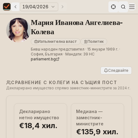
19/04/2026
Предни избори
Следващи избори
Elections in Bulgaria data statistics
Op
Мария Иванова Ангелиева-
Колева
Изпълнителна власт
Политик
Бивш народен представител · 15 януари 1969 г. ·
София, България · Мандати: 39 НС
parliament.bg
Следвайте
СРАВНЕНИЕ С КОЛЕГИ НА СЪЩИЯ ПОСТ
Декларирано имущество спрямо заместник-министрите за 2024 г.
Декларирано
Медиана —
нетно имущество
заместник-
€18,4 хил.
министрите
€135,9 хил.