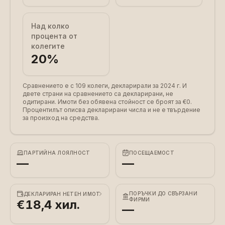
Над колко
процента от
колегите
20
%
Сравнението е с 109 колеги, декларирали за 2024 г.
И
двете страни на сравнението са декларирани, не
одитирани. Имоти без обявена стойност се броят за €0.
Процентилът описва декларирани числа и не е твърдение
за произход на средства.
ПАРТИЙНА ЛОЯЛНОСТ
ПОСЕЩАЕМОСТ
—
—
ПОРЪЧКИ ДО СВЪРЗАНИ
ДЕКЛАРИРАН НЕТЕН ИМОТ
ФИРМИ
€18,4 хил.
—