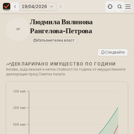
19/04/2026
Предни избори
Следващи избори
Elections in Bulgaria data statistics
Op
Людмила Вилинова
Рангелова-Петрова
ЛР
Изпълнителна власт
Следвайте
ДЕКЛАРИРАНО ИМУЩЕСТВО ПО ГОДИНИ
Активи, задължения и нетна стойност по година от имуществените
декларации пред Сметна палата.
€800 хил.
€600 хил.
€400 хил.