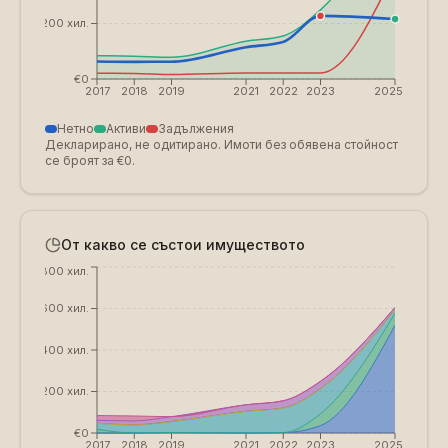
€200 хил.
€0
2017
2018
2019
2021
2022
2023
2025
Нетно
Активи
Задължения
Декларирано, не одитирано. Имоти без обявена стойност
се броят за €0.
От какво се състои имуществото
€800 хил.
€600 хил.
€400 хил.
€200 хил.
€0
2017
2018
2019
2021
2022
2023
2025