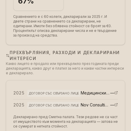
67
%
Сравнението е с 60 колеги, декларирали за 2025 г.
И
двете страни на сравнението са декларирани, не
одитирани. Имоти без обявена стойност се броят за €0.
Процентилът описва декларирани числа и не е твърдение
за произход на средства.
ПРЕХВЪРЛЯНИЯ, РАЗХОДИ И ДЕКЛАРИРАНИ
ИНТЕРЕСИ
Какво лицето е продало или прехвърлило през годината преди
декларацията, какво друг е платил за него и какви частни интереси
е декларирало.
2025
Медицински университет - София · правен мениджър
—
ДОГОВОР СЪС СВЪРЗАНО ЛИЦЕ
2025
Nov Consulting ЕООД · развитие на вътрешния одит в Република Таджикистан
—
ДОГОВОР СЪС СВЪРЗАНО ЛИЦЕ
Декларирано пред Сметна палата. Тези редове не са част
от имуществото към момента на декларацията — затова не
се сумират в нетната стойност.