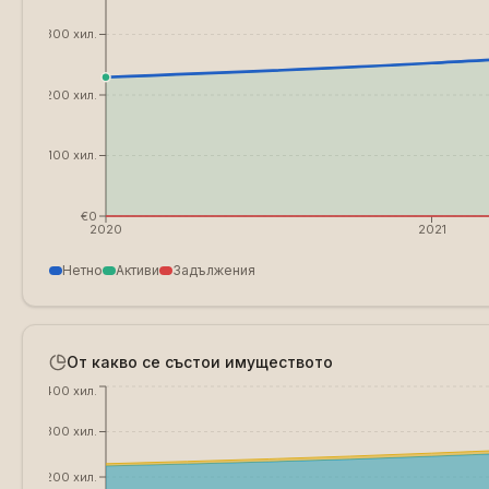
€300 хил.
€200 хил.
€100 хил.
€0
2020
2021
Нетно
Активи
Задължения
От какво се състои имуществото
€400 хил.
€300 хил.
€200 хил.