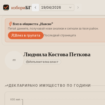
избори
БГ
19/04/2026
Предни избори
Следващи избо
Elections in Bulgaria data statistics
Влез в общността „Наясно“
Питай данните, получавай нови анализи и сигнали за твоя район.
Влез в групата
Последвай страницата
Людмила Костова Петкова
ЛП
Изпълнителна власт
ДЕКЛАРИРАНО ИМУЩЕСТВО ПО ГОДИНИ
€400 хил.