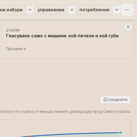
ни избори
управление
потребление
21 ЮЛИ
Гласуване само с машини: кой печели и кой губи
Прочети
Следвайте
 стойност по година от имуществените декларации пред Сметна палата.