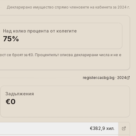
Декларирано имущество спрямо членовете на кабинета за 2024 г.
Над колко процента от колегите
75
%
ост се броят за €0. Процентилът описва декларирани числа и не е
register.cacbg.bg ·
2024
Задължения
€0
€382,9 хил.