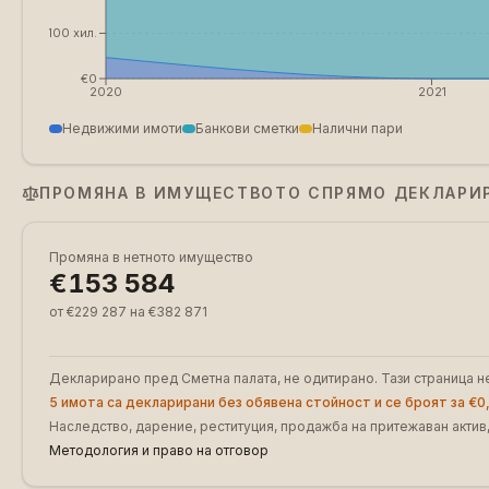
€100 хил.
€0
2020
2021
Недвижими имоти
Банкови сметки
Налични пари
ПРОМЯНА В ИМУЩЕСТВОТО СПРЯМО ДЕКЛАРИ
Промяна в нетното имущество
€153 584
от €229 287 на €382 871
Декларирано пред Сметна палата, не одитирано. Тази страница н
5 имота са декларирани без обявена стойност и се броят за €0,
Наследство, дарение, реституция, продажба на притежаван актив,
Методология и право на отговор