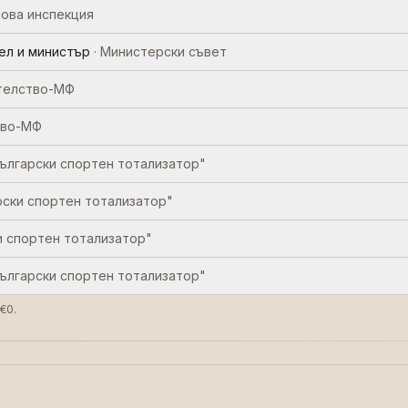
сова инспекция
ел и министър
·
Министерски съвет
ителство-МФ
тво-МФ
ългарски спортен тотализатор"
рски спортен тотализатор"
и спортен тотализатор"
ългарски спортен тотализатор"
€0.