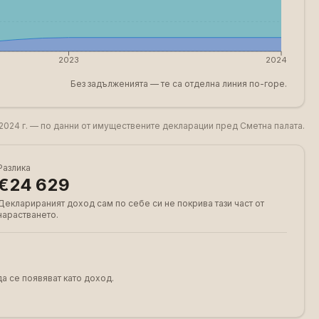
2023
2024
Без задълженията — те са отделна линия по-горе.
2024 г. — по данни от имуществените декларации пред Сметна палата.
Разлика
€24 629
Декларираният доход сам по себе си не покрива тази част от
нарастването.
а се появяват като доход.