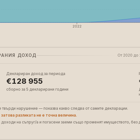
2022
РАНИЯ ДОХОД
От 2020 до 
Деклариран доход за периода
€128 955
сборно за 5 декларирани години
е твърди нарушение — показва какво следва от самите декларации.
 затова разликата не е точна величина.
 доходи на съпруг/а и погасени заеми също променят имуществото, без д