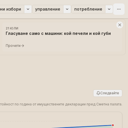
ни избори
управление
потребление
21 ЮЛИ
Гласуване само с машини: кой печели и кой губи
Прочети
Следвайте
 стойност по година от имуществените декларации пред Сметна палата.