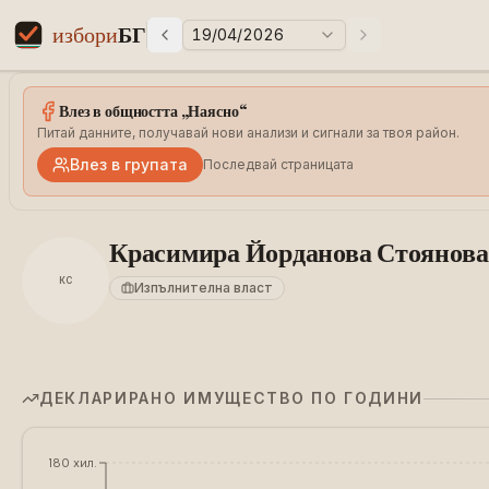
избори
БГ
19/04/2026
Предни избори
Следващи избо
Elections in Bulgaria data statistics
Влез в общността „Наясно“
Питай данните, получавай нови анализи и сигнали за твоя район.
Влез в групата
Последвай страницата
Красимира Йорданова Стоянова
КС
Изпълнителна власт
ДЕКЛАРИРАНО ИМУЩЕСТВО ПО ГОДИНИ
€180 хил.