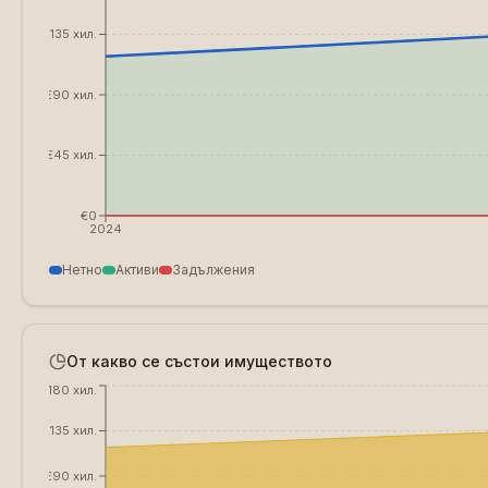
€135 хил.
€90 хил.
€45 хил.
€0
2024
Нетно
Активи
Задължения
От какво се състои имуществото
€180 хил.
€135 хил.
€90 хил.