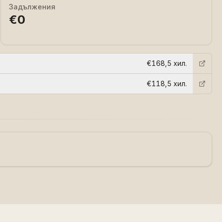
Задължения
€0
€168,5 хил.
€118,5 хил.
за нас
данни
db
наясно ai
github
общност