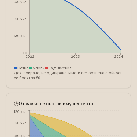
€90 хил.
€60 хил.
€30 хил.
€0
2022
2023
2024
Нетно
Активи
Задължения
Декларирано, не одитирано. Имоти без обявена стойност
се броят за €0.
От какво се състои имуществото
€120 хил.
€90 хил.
€60 хил.