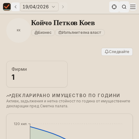
19/04/2026
Предни избори
Следващи избори
Elections in Bulgaria data statistics
Op
Койчо Петков Коев
КК
Бизнес
Изпълнителна власт
Следвайте
Фирми
1
ДЕКЛАРИРАНО ИМУЩЕСТВО ПО ГОДИНИ
Активи, задължения и нетна стойност по година от имуществените
декларации пред Сметна палата.
€120 хил.