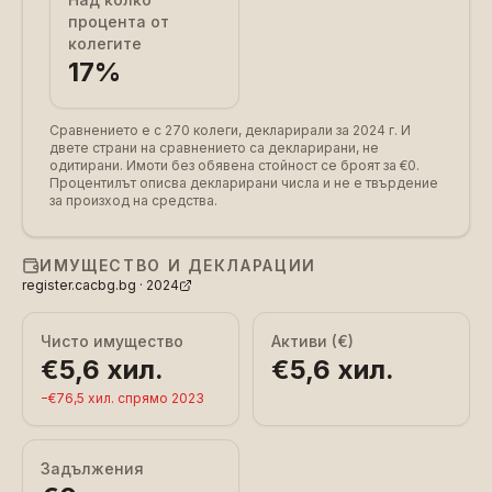
процента от
колегите
17
%
Сравнението е с 270 колеги, декларирали за 2024 г.
И
двете страни на сравнението са декларирани, не
одитирани. Имоти без обявена стойност се броят за €0.
Процентилът описва декларирани числа и не е твърдение
за произход на средства.
ИМУЩЕСТВО И ДЕКЛАРАЦИИ
register.cacbg.bg ·
2024
Чисто имущество
Активи (€)
€5,6 хил.
€5,6 хил.
−
€76,5 хил.
спрямо
2023
Задължения