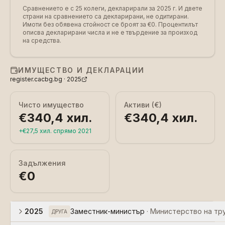
Сравнението е с 25 колеги, декларирали за 2025 г.
И двете
страни на сравнението са декларирани, не одитирани.
Имоти без обявена стойност се броят за €0. Процентилът
описва декларирани числа и не е твърдение за произход
на средства.
ИМУЩЕСТВО И ДЕКЛАРАЦИИ
register.cacbg.bg ·
2025
Чисто имущество
Активи (€)
€340,4 хил.
€340,4 хил.
+
€27,5 хил.
спрямо
2021
Задължения
€0
2025
Заместник-министър
·
Министерство на тру
ДРУГА