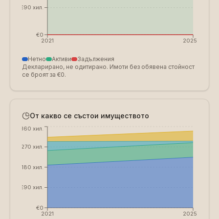
€90 хил.
€0
2021
2025
Нетно
Активи
Задължения
Декларирано, не одитирано. Имоти без обявена стойност
се броят за €0.
От какво се състои имуществото
€360 хил.
€270 хил.
€180 хил.
€90 хил.
€0
2021
2025