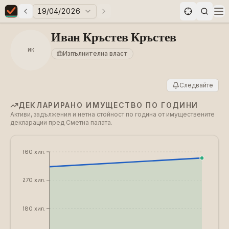
19/04/2026
Предни избори
Следващи избори
Elections in Bulgaria data statistics
Op
Иван Кръстев Кръстев
ИК
Изпълнителна власт
Следвайте
ДЕКЛАРИРАНО ИМУЩЕСТВО ПО ГОДИНИ
Активи, задължения и нетна стойност по година от имуществените
декларации пред Сметна палата.
€360 хил.
€270 хил.
€180 хил.