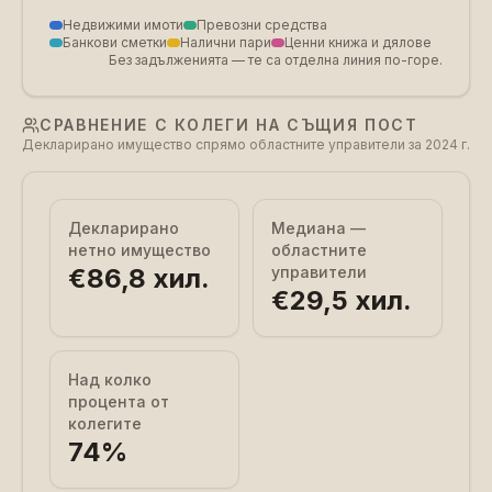
Недвижими имоти
Превозни средства
Банкови сметки
Налични пари
Ценни книжа и дялове
Без задълженията — те са отделна линия по-горе.
СРАВНЕНИЕ С КОЛЕГИ НА СЪЩИЯ ПОСТ
Декларирано имущество спрямо областните управители за 2024 г.
Декларирано
Медиана —
нетно имущество
областните
€86,8 хил.
управители
€29,5 хил.
Над колко
процента от
колегите
74
%