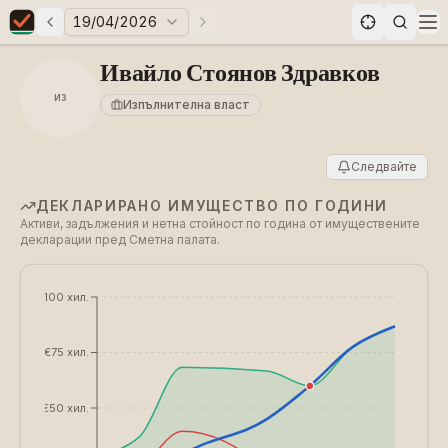
19/04/2026
Предни избори
Следващи избори
Elections in Bulgaria data statistics
Op
Ивайло Стоянов Здравков
ИЗ
Изпълнителна власт
Следвайте
ДЕКЛАРИРАНО ИМУЩЕСТВО ПО ГОДИНИ
Активи, задължения и нетна стойност по година от имуществените
декларации пред Сметна палата.
€100 хил.
€75 хил.
€50 хил.