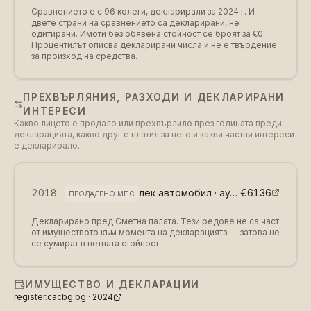
Сравнението е с 96 колеги, декларирали за 2024 г.
И
двете страни на сравнението са декларирани, не
одитирани. Имоти без обявена стойност се броят за €0.
Процентилът описва декларирани числа и не е твърдение
за произход на средства.
ПРЕХВЪРЛЯНИЯ, РАЗХОДИ И ДЕКЛАРИРАНИ
ИНТЕРЕСИ
Какво лицето е продало или прехвърлило през годината преди
декларацията, какво друг е платил за него и какви частни интереси
е декларирало.
2018
лек автомобил · ауди А 4
€6136
(
възмезд
ПРОДАДЕНО МПС
Декларирано пред Сметна палата. Тези редове не са част
от имуществото към момента на декларацията — затова не
се сумират в нетната стойност.
ИМУЩЕСТВО И ДЕКЛАРАЦИИ
register.cacbg.bg ·
2024