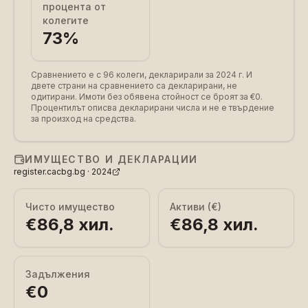
процента от
колегите
73
%
Сравнението е с 96 колеги, декларирали за 2024 г.
И
двете страни на сравнението са декларирани, не
одитирани. Имоти без обявена стойност се броят за €0.
Процентилът описва декларирани числа и не е твърдение
за произход на средства.
ИМУЩЕСТВО И ДЕКЛАРАЦИИ
register.cacbg.bg ·
2024
Чисто имущество
Активи (€)
€86,8 хил.
€86,8 хил.
Задължения
€0