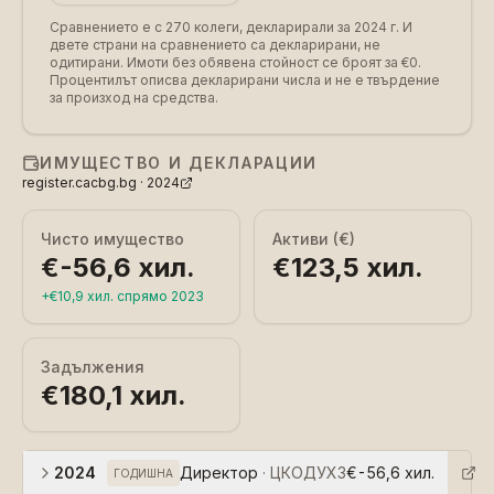
Сравнението е с 270 колеги, декларирали за 2024 г.
И
двете страни на сравнението са декларирани, не
одитирани. Имоти без обявена стойност се броят за €0.
Процентилът описва декларирани числа и не е твърдение
за произход на средства.
ИМУЩЕСТВО И ДЕКЛАРАЦИИ
register.cacbg.bg ·
2024
Чисто имущество
Активи (€)
€-56,6 хил.
€123,5 хил.
+
€10,9 хил.
спрямо
2023
Задължения
€180,1 хил.
2024
Директор
·
ЦКОДУХЗ
€-56,6 хил.
ГОДИШНА