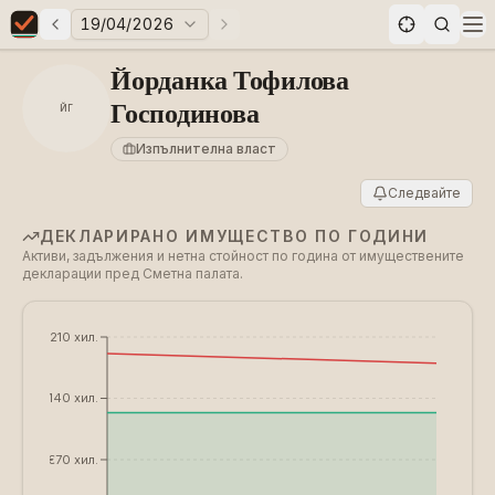
19/04/2026
Предни избори
Следващи избори
Elections in Bulgaria data statistics
Op
Йорданка Тофилова
Господинова
ЙГ
Изпълнителна власт
Следвайте
ДЕКЛАРИРАНО ИМУЩЕСТВО ПО ГОДИНИ
Активи, задължения и нетна стойност по година от имуществените
декларации пред Сметна палата.
€210 хил.
€140 хил.
€70 хил.