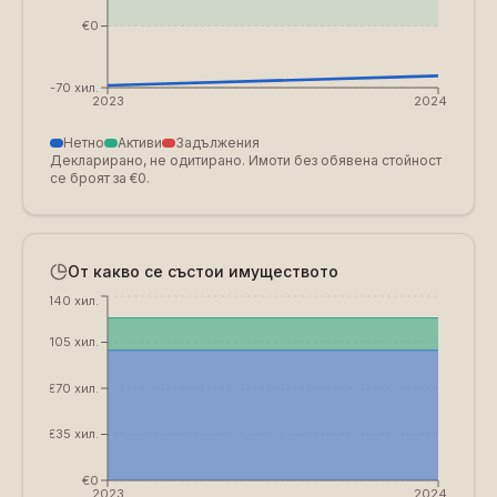
€0
€-70 хил.
2023
2024
Нетно
Активи
Задължения
Декларирано, не одитирано. Имоти без обявена стойност
се броят за €0.
От какво се състои имуществото
€140 хил.
€105 хил.
€70 хил.
€35 хил.
€0
2023
2024