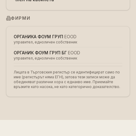
ФИРМИ
ОРГАНИКА ФОУМ ГРУП
EOOD
управител, едноличен собственик
ОРГАНИК ФОУМ ГРУП БГ
EOOD
управител, едноличен собственик
Лицата в Търговския регистър се идентифицират само по
име (регистърът няма ЕГН), затова тези записи може да
обединяват различни хора с еднакво име. Приемайте
връзките като насока, не като категорично доказателство.
за нас
данни
db
наясно ai
github
общност