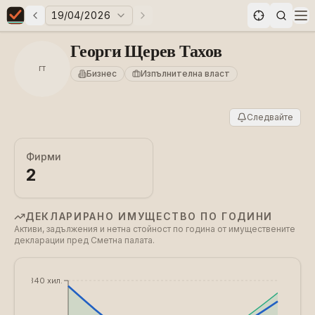
19/04/2026
Предни избори
Следващи избори
Elections in Bulgaria data statistics
Op
Георги Щерев Тахов
ГТ
Бизнес
Изпълнителна власт
Следвайте
Фирми
2
ДЕКЛАРИРАНО ИМУЩЕСТВО ПО ГОДИНИ
Активи, задължения и нетна стойност по година от имуществените
декларации пред Сметна палата.
€340 хил.