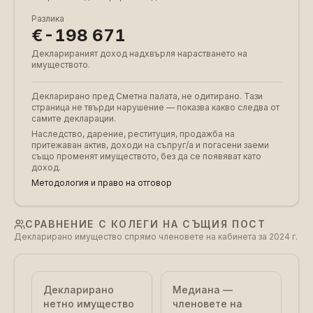
Разлика
€-198 671
Декларираният доход надхвърля нарастването на
имуществото.
Декларирано пред Сметна палата, не одитирано. Тази
страница не твърди нарушение — показва какво следва от
самите декларации.
Наследство, дарение, реституция, продажба на
притежаван актив, доходи на съпруг/а и погасени заеми
също променят имуществото, без да се появяват като
доход.
Методология и право на отговор
СРАВНЕНИЕ С КОЛЕГИ НА СЪЩИЯ ПОСТ
Декларирано имущество спрямо членовете на кабинета за 2024 г.
Декларирано
Медиана —
нетно имущество
членовете на