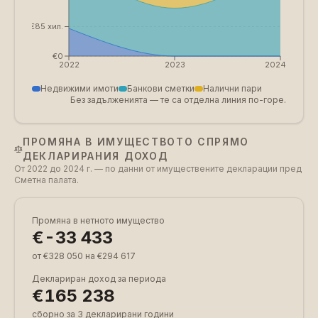
€85 хил.
€0
2022
2023
2024
Недвижими имоти
Банкови сметки
Налични пари
Без задълженията — те са отделна линия по-горе.
ПРОМЯНА В ИМУЩЕСТВОТО СПРЯМО
ДЕКЛАРИРАНИЯ ДОХОД
От 2022 до 2024 г. — по данни от имуществените декларации пред
Сметна палата.
Промяна в нетното имущество
€-33 433
от €328 050 на €294 617
Деклариран доход за периода
€165 238
сборно за 3 декларирани години