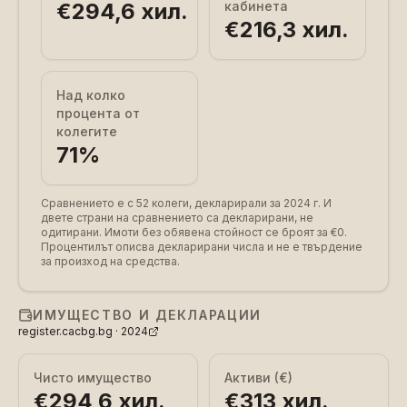
€294,6 хил.
кабинета
€216,3 хил.
Над колко
процента от
колегите
71
%
Сравнението е с 52 колеги, декларирали за 2024 г.
И
двете страни на сравнението са декларирани, не
одитирани. Имоти без обявена стойност се броят за €0.
Процентилът описва декларирани числа и не е твърдение
за произход на средства.
ИМУЩЕСТВО И ДЕКЛАРАЦИИ
register.cacbg.bg ·
2024
Чисто имущество
Активи (€)
€294,6 хил.
€313 хил.