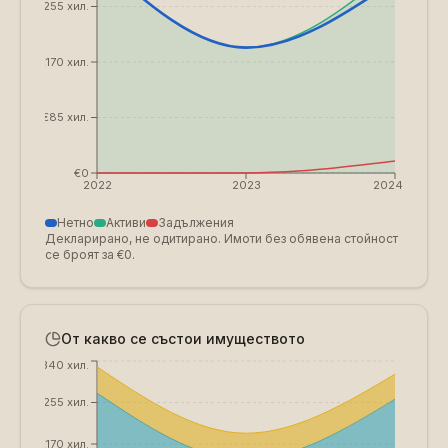
€255 хил.
€170 хил.
€85 хил.
€0
2022
2023
2024
Нетно
Активи
Задължения
Декларирано, не одитирано. Имоти без обявена стойност
се броят за €0.
От какво се състои имуществото
€340 хил.
€255 хил.
€170 хил.