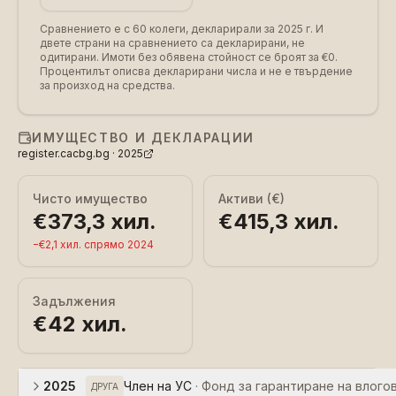
Сравнението е с 60 колеги, декларирали за 2025 г.
И
двете страни на сравнението са декларирани, не
одитирани. Имоти без обявена стойност се броят за €0.
Процентилът описва декларирани числа и не е твърдение
за произход на средства.
ИМУЩЕСТВО И ДЕКЛАРАЦИИ
register.cacbg.bg ·
2025
Чисто имущество
Активи (€)
€373,3 хил.
€415,3 хил.
−
€2,1 хил.
спрямо
2024
Задължения
€42 хил.
2025
Член на УС
·
Фонд за гарантиране на влого
ДРУГА