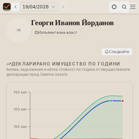
19/04/2026
Предни избори
Следващи избори
Elections in Bulgaria data statistics
Op
Георги Иванов Йорданов
ГЙ
Изпълнителна власт
Следвайте
ДЕКЛАРИРАНО ИМУЩЕСТВО ПО ГОДИНИ
Активи, задължения и нетна стойност по година от имуществените
декларации пред Сметна палата.
€450 хил.
€300 хил.
€150 хил.