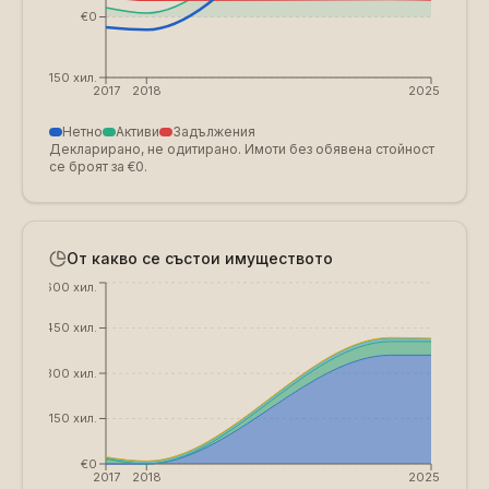
€0
€-150 хил.
2017
2018
2025
Нетно
Активи
Задължения
Декларирано, не одитирано. Имоти без обявена стойност
се броят за €0.
От какво се състои имуществото
€600 хил.
€450 хил.
€300 хил.
€150 хил.
€0
2017
2018
2025