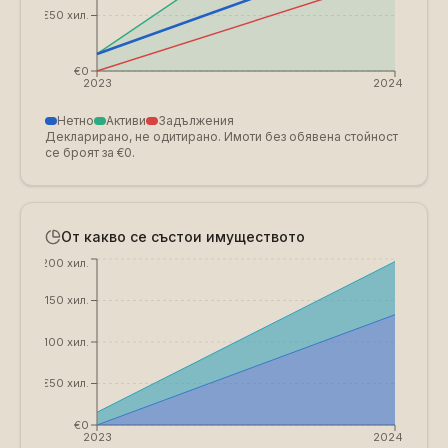
€50 хил.
€0
2023
2024
Нетно
Активи
Задължения
Декларирано, не одитирано. Имоти без обявена стойност
се броят за €0.
От какво се състои имуществото
€200 хил.
€150 хил.
€100 хил.
€50 хил.
€0
2023
2024