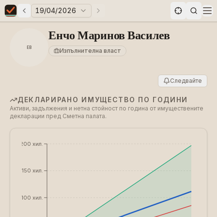
19/04/2026
Предни избори
Следващи избори
Elections in Bulgaria data statistics
Op
Енчо Маринов Василев
ЕВ
Изпълнителна власт
Следвайте
ДЕКЛАРИРАНО ИМУЩЕСТВО ПО ГОДИНИ
Активи, задължения и нетна стойност по година от имуществените
декларации пред Сметна палата.
€200 хил.
€150 хил.
€100 хил.