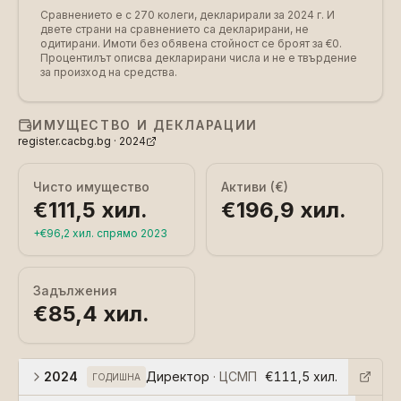
Сравнението е с 270 колеги, декларирали за 2024 г.
И
двете страни на сравнението са декларирани, не
одитирани. Имоти без обявена стойност се броят за €0.
Процентилът описва декларирани числа и не е твърдение
за произход на средства.
ИМУЩЕСТВО И ДЕКЛАРАЦИИ
register.cacbg.bg ·
2024
Чисто имущество
Активи (€)
€111,5 хил.
€196,9 хил.
+
€96,2 хил.
спрямо
2023
Задължения
€85,4 хил.
2024
Директор
·
ЦСМП
€111,5 хил.
ГОДИШНА