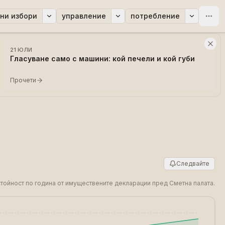
ни избори
управление
потребление
21 ЮЛИ
Гласуване само с машини: кой печели и кой губи
Прочети
Следвайте
 стойност по година от имуществените декларации пред Сметна палата.