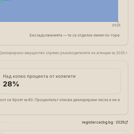
2025
Без задълженията — те са отделна линия по-горе.
Декларирано имущество спрямо ръководителите на агенции за 2025 г.
Над колко процента от колегите
28
%
ост се броят за €0. Процентилът описва декларирани числа и не е
register.cacbg.bg ·
2025