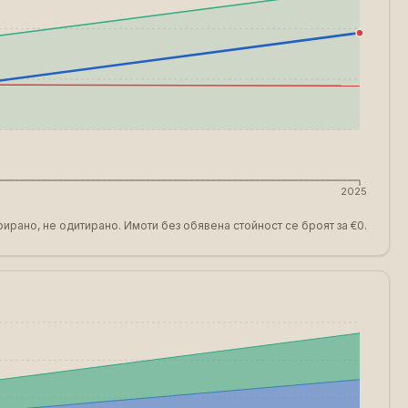
2025
ирано, не одитирано. Имоти без обявена стойност се броят за €0.