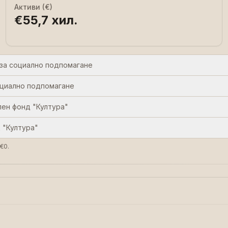
Активи (€)
€55,7 хил.
 за социално подпомагане
оциално подпомагане
ен фонд "Култура"
 "Култура"
€0.