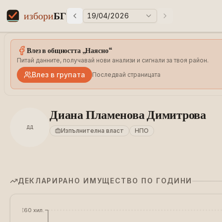
избори
БГ
19/04/2026
Предни избори
Следващи избо
Elections in Bulgaria data statistics
Влез в общността „Наясно“
Питай данните, получавай нови анализи и сигнали за твоя район.
Влез в групата
Последвай страницата
Диана Пламенова Димитрова
ДД
Изпълнителна власт
НПО
ДЕКЛАРИРАНО ИМУЩЕСТВО ПО ГОДИНИ
€60 хил.