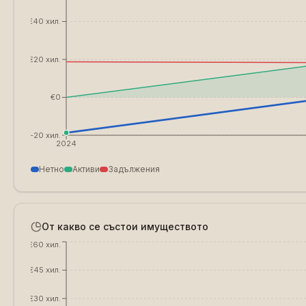
€40 хил.
€20 хил.
€0
€-20 хил.
2024
Нетно
Активи
Задължения
От какво се състои имуществото
€60 хил.
€45 хил.
€30 хил.