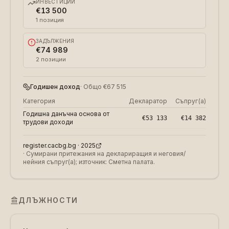
ИНВЕСТИЦИИ
€13 500
1
позиция
ЗАДЪЛЖЕНИЯ
€74 989
2
позиции
Годишен доход
·
Общо
€67 515
Категория
Декларатор
Съпруг(а)
Годишна данъчна основа от
€53 133
€14 382
трудови доходи
register.cacbg.bg ·
2025
·
Сумирани притежания на деклариращия и неговия/
нейния съпруг(а); източник: Сметна палата.
ДЛЪЖНОСТИ