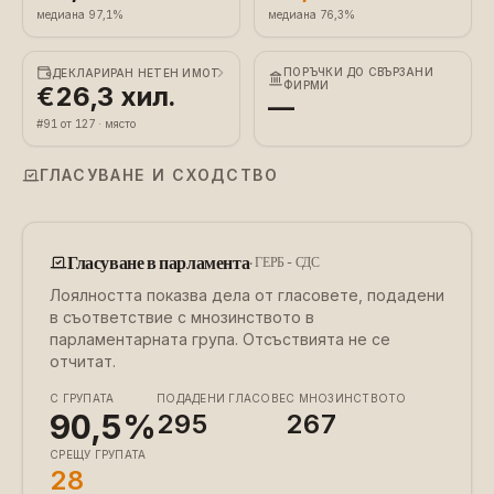
медиана 97,1%
медиана 76,3%
ПОРЪЧКИ ДО СВЪРЗАНИ
ДЕКЛАРИРАН НЕТЕН ИМОТ
ФИРМИ
€26,3 хил.
—
#91 от 127 · място
ГЛАСУВАНЕ И СХОДСТВО
Гласуване в парламента
·
ГЕРБ - СДС
Лоялността показва дела от гласовете, подадени
в съответствие с мнозинството в
парламентарната група. Отсъствията не се
отчитат.
С ГРУПАТА
ПОДАДЕНИ ГЛАСОВЕ
С МНОЗИНСТВОТО
90,5%
295
267
СРЕЩУ ГРУПАТА
28