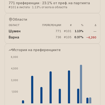
771
преференции
·
23.1%
от преф. на партията
#
101
в листата
·
1.13%
от вота в областта
Области
ОБЛАСТ
ПРЕФЕРЕНЦИИ
#
%
Δ
Шумен
771
#
101
1.13%
—
Варна
736
#
105
0.37%
−
4,260
История на преференциите
6,000
4,500
3,000
1,500