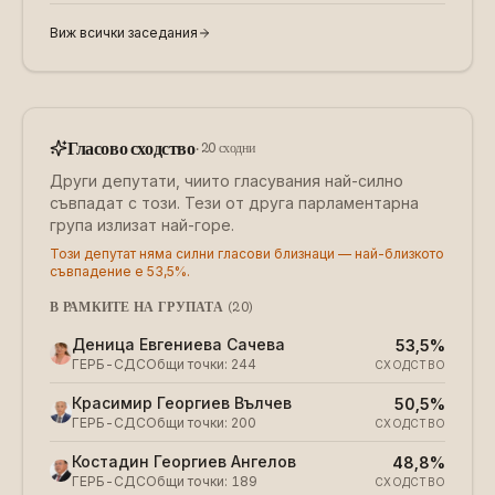
Виж всички заседания
Гласово сходство
·
20
сходни
Други депутати, чиито гласувания най-силно
съвпадат с този. Тези от друга парламентарна
група излизат най-горе.
Този депутат няма силни гласови близнаци — най-близкото
съвпадение е 53,5%.
В РАМКИТЕ НА ГРУПАТА
(
20
)
Деница Евгениева Сачева
53,5%
ГЕРБ-СДС
Общи точки
:
244
СХОДСТВО
Красимир Георгиев Вълчев
50,5%
ГЕРБ-СДС
Общи точки
:
200
СХОДСТВО
Костадин Георгиев Ангелов
48,8%
ГЕРБ-СДС
Общи точки
:
189
СХОДСТВО