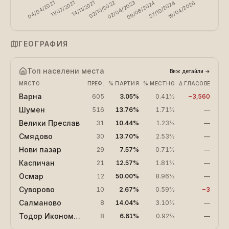
04/04/2021
11/07/2021
14/11/2021
02/10/2022
02/04/2023
09/06/2024
27/10/2024
19/04/2026
ГЕОГРАФИЯ
Топ населени места
Виж детайли
→
МЯСТО
ПРЕФ.
% ПАРТИЯ
% МЕСТНО
Δ ГЛАСОВЕ
Варна
605
3.05%
0.41%
−3,560
Шумен
516
13.76%
1.71%
—
Велики Преслав
31
10.44%
1.23%
—
Смядово
30
13.70%
2.53%
—
Нови пазар
29
7.57%
0.71%
—
Каспичан
21
12.57%
1.81%
—
Осмар
12
50.00%
8.96%
—
Суворово
10
2.67%
0.59%
−3
Салманово
8
14.04%
3.10%
—
Тодор Икономово
8
6.61%
0.92%
—