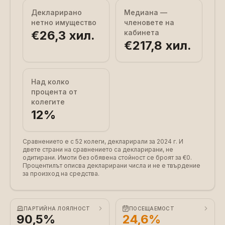
Декларирано
Медиана —
нетно имущество
членовете на
€26,3 хил.
кабинета
€217,8 хил.
Над колко
процента от
колегите
12
%
Сравнението е с 52 колеги, декларирали за 2024 г.
И
двете страни на сравнението са декларирани, не
одитирани. Имоти без обявена стойност се броят за €0.
Процентилът описва декларирани числа и не е твърдение
за произход на средства.
ПАРТИЙНА ЛОЯЛНОСТ
ПОСЕЩАЕМОСТ
90,5%
24,6%