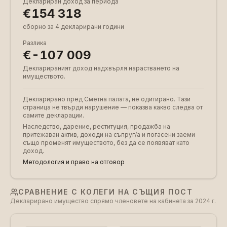
Деклариран доход за периода
€154 318
сборно за 4 декларирани години
Разлика
€-107 009
Декларираният доход надхвърля нарастването на
имуществото.
Декларирано пред Сметна палата, не одитирано. Тази
страница не твърди нарушение — показва какво следва от
самите декларации.
Наследство, дарение, реституция, продажба на
притежаван актив, доходи на съпруг/а и погасени заеми
също променят имуществото, без да се появяват като
доход.
Методология и право на отговор
СРАВНЕНИЕ С КОЛЕГИ НА СЪЩИЯ ПОСТ
Декларирано имущество спрямо членовете на кабинета за 2024 г.