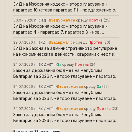
ЗИД на Изборния кодекс – второ гласуване -
параграф 10 (става параграф 11) - предложение от
Велислав Величков за редакция
30.07.2026 г.
·
Въздържал се
срещу
Против
(
25
)
ЗИД
ЗИД на Изборния кодекс – второ гласуване -
параграф 4 - параграф 7, параграф 8 - нов,
параграф 8 - 9 (става параграф 9 - 10) -
29.07.2026 г.
·
Въздържал се
срещу
Против
(
20
)
ЗИД
прегласуване
ЗИД на Закона за административното регулиране
на икономическите дейности, свързани с нефт и
продукти от нефтен произход – първо гласуване -
24.07.2026 г.
·
За
срещу
Против
(
24
)
БЮДЖЕТ
процедура от Стефан Белчев за второ гласуване
Закон за държавния бюджет на Република
България за 2026 г. - второ гласуване - параграф
43д - предложение от Мартин Димитров и група
24.07.2026 г.
·
Въздържал се
срещу
За
(
22
)
БЮДЖЕТ
н.п
Закон за държавния бюджет на Република
България за 2026 г. - второ гласуване - параграф
43г - предложение от Мартин Димитров и група
24.07.2026 г.
·
Въздържал се
срещу
Против
(
23
)
БЮДЖЕТ
н.п
Закон за държавния бюджет на Република
България за 2026 г. - второ гласуване - параграф
43в - предложение от Мартин Димитров и група
Виж всички 28 отклонения