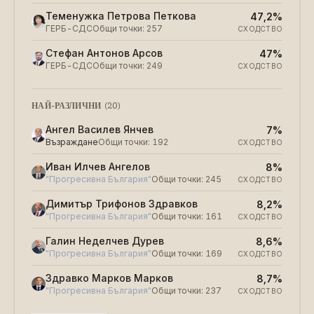
Теменужка Петрова Петкова
47,2%
ГЕРБ-СДС
Общи точки
:
257
СХОДСТВО
Стефан Антонов Арсов
47%
ГЕРБ-СДС
Общи точки
:
249
СХОДСТВО
НАЙ-РАЗЛИЧНИ
(
20
)
Ангел Василев Янчев
7%
Възраждане
Общи точки
:
192
СХОДСТВО
Иван Илчев Ангелов
8%
"Прогресивна България"
Общи точки
:
245
СХОДСТВО
Димитър Трифонов Здравков
8,2%
"Прогресивна България"
Общи точки
:
161
СХОДСТВО
Галин Неделчев Дурев
8,6%
"Прогресивна България"
Общи точки
:
169
СХОДСТВО
Здравко Марков Марков
8,7%
"Прогресивна България"
Общи точки
:
237
СХОДСТВО