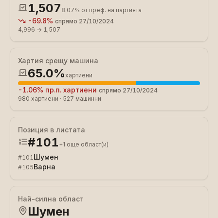
1,507
8.07%
от преф. на партията
-69.8%
спрямо
27/10/2024
4,996
→
1,507
Хартия срещу машина
65.0%
хартиени
-1.06%
пр.п.
хартиени
спрямо
27/10/2024
980
хартиени
·
527
машинни
Позиция в листата
#
101
+
1
още област(и)
Шумен
#
101
Варна
#
105
Най-силна област
Шумен