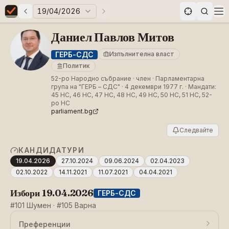
19/04/2026
Предни избори
Следващи избори
Elections in Bulgaria data statistics
Op
Даниел Павлов Митов
ГЕРБ-СДС
Изпълнителна власт
Политик
52-ро Народно събрание · член · Парламентарна
група на "ГЕРБ – СДС" · 4 декември 1977 г. · Мандати:
45 НС, 46 НС, 47 НС, 48 НС, 49 НС, 50 НС, 51 НС, 52-
ро НС
parliament.bg
Следвайте
КАНДИДАТУРИ
19.04.2026
27.10.2024
09.06.2024
02.04.2023
02.10.2022
14.11.2021
11.07.2021
04.04.2021
Избори 19.04.2026
ГЕРБ-СДС
#101 Шумен · #105 Варна
Преференции