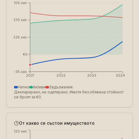
€105 хил.
€70 хил.
€35 хил.
€0
€-35 хил.
2021
2022
2023
2024
Нетно
Активи
Задължения
Декларирано, не одитирано. Имоти без обявена стойност
се броят за €0.
От какво се състои имуществото
€120 хил.