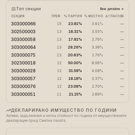
Топ секции
Виж детайли
→
СЕКЦИЯ
ПРЕФ.
% ПАРТИЯ
% МЕСТНО
Δ ГЛАСОВЕ
303000066
15
23.81%
3.91%
—
302500003
13
18.31%
3.55%
—
303000058
13
17.81%
2.76%
—
303000064
13
28.26%
3.38%
—
303000075
13
20.63%
2.76%
—
302300018
12
50.00%
8.96%
—
303000028
12
31.58%
4.08%
—
303000057
12
18.18%
3.37%
—
303000076
12
23.08%
2.70%
—
303000051
11
21.15%
2.89%
—
ДЕКЛАРИРАНО ИМУЩЕСТВО ПО ГОДИНИ
Активи, задължения и нетна стойност по година от имуществените
декларации пред Сметна палата.