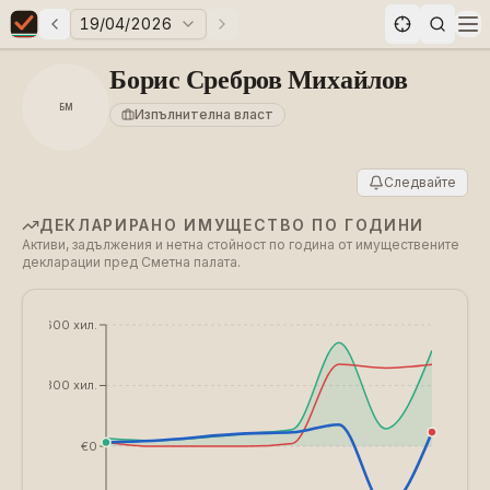
19/04/2026
Предни избори
Следващи избори
Elections in Bulgaria data statistics
Op
Борис Сребров Михайлов
БМ
Изпълнителна власт
Следвайте
ДЕКЛАРИРАНО ИМУЩЕСТВО ПО ГОДИНИ
Активи, задължения и нетна стойност по година от имуществените
декларации пред Сметна палата.
€600 хил.
€300 хил.
€0