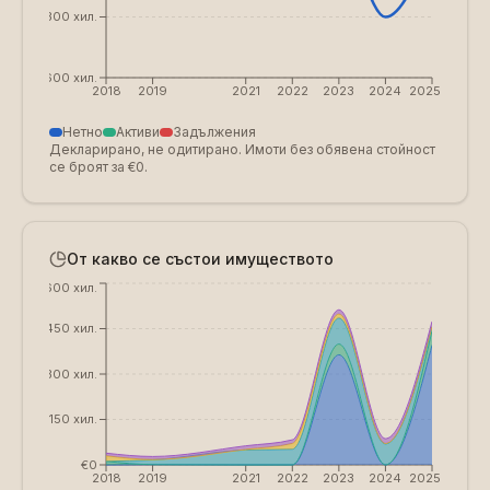
€-300 хил.
€-600 хил.
2018
2019
2021
2022
2023
2024
2025
Нетно
Активи
Задължения
Декларирано, не одитирано. Имоти без обявена стойност
се броят за €0.
От какво се състои имуществото
€600 хил.
€450 хил.
€300 хил.
€150 хил.
€0
2018
2019
2021
2022
2023
2024
2025