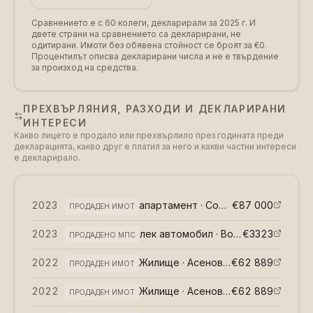
Сравнението е с 60 колеги, декларирали за 2025 г.
И
двете страни на сравнението са декларирани, не
одитирани. Имоти без обявена стойност се броят за €0.
Процентилът описва декларирани числа и не е твърдение
за произход на средства.
ПРЕХВЪРЛЯНИЯ, РАЗХОДИ И ДЕКЛАРИРАНИ
ИНТЕРЕСИ
Какво лицето е продало или прехвърлило през годината преди
декларацията, какво друг е платил за него и какви частни интереси
е декларирало.
2023
апартамент · София
€87 000
(
възмездно
)
ПРОДАДЕН ИМОТ
2023
лек автомобил · Волво
€3323
(
безвъзмез
ПРОДАДЕНО МПС
2022
Жилище · Асеновгард
€62 889
(
възмездно
)
ПРОДАДЕН ИМОТ
2022
Жилище · Асеновгард
€62 889
(
възмездно
)
ПРОДАДЕН ИМОТ