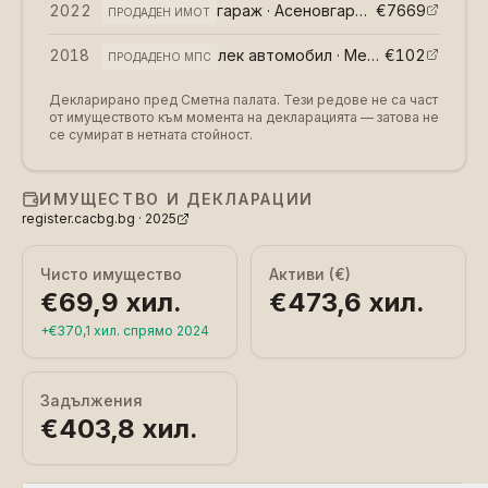
2022
гараж · Асеновгард
(
възмездно
€7669
)
ПРОДАДЕН ИМОТ
2018
лек автомобил · Мерцедес А190
€102
(
в
ПРОДАДЕНО МПС
Декларирано пред Сметна палата. Тези редове не са част
от имуществото към момента на декларацията — затова не
се сумират в нетната стойност.
ИМУЩЕСТВО И ДЕКЛАРАЦИИ
register.cacbg.bg ·
2025
Чисто имущество
Активи (€)
€69,9 хил.
€473,6 хил.
+
€370,1 хил.
спрямо
2024
Задължения
€403,8 хил.