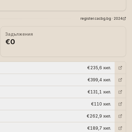
register.cacbg.bg ·
2024
Задължения
€0
€235,6 хил.
€399,4 хил.
€131,1 хил.
€110 хил.
€262,9 хил.
€189,7 хил.