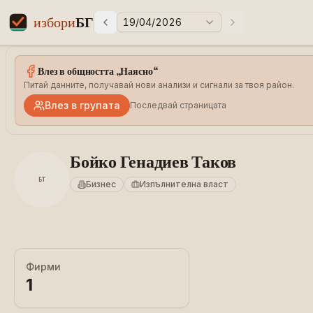
избори
БГ
19/04/2026
Предни избори
Следващи избо
Elections in Bulgaria data statistics
Влез в общността „Наясно“
Питай данните, получавай нови анализи и сигнали за твоя район.
Влез в групата
Последвай страницата
Бойко Генадиев Таков
БТ
Бизнес
Изпълнителна власт
Фирми
1