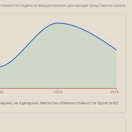
 стойност по година от имуществените декларации пред Сметна палата.
22
2023
2024
ирано, не одитирано. Имоти без обявена стойност се броят за €0.