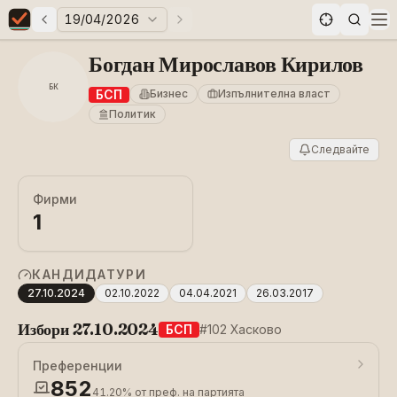
19/04/2026
Предни избори
Следващи избори
Elections in Bulgaria data statistics
Op
Богдан Мирославов Кирилов
БК
БСП
Бизнес
Изпълнителна власт
Политик
Следвайте
Фирми
1
КАНДИДАТУРИ
27.10.2024
02.10.2022
04.04.2021
26.03.2017
Избори 27.10.2024
БСП
#102 Хасково
Преференции
852
41.20%
от преф. на партията