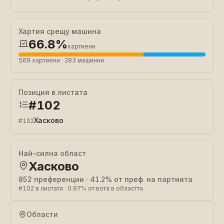
Хартия срещу машина
66.8%
хартиени
569
хартиени
·
283
машинни
Позиция в листата
#
102
Хасково
#
102
Най-силна област
Хасково
852
преференции
·
41.2%
от преф. на партията
#
102
в листата
·
0.97%
от вота в областта
Области