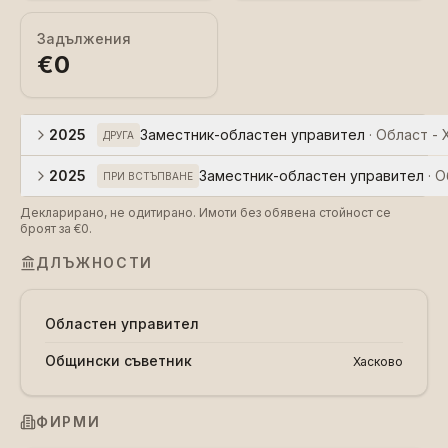
Задължения
€0
2025
Заместник-областен управител
·
Област - 
ДРУГА
2025
Заместник-областен управител
·
О
ПРИ ВСТЪПВАНЕ
Декларирано, не одитирано. Имоти без обявена стойност се
броят за €0.
ДЛЪЖНОСТИ
Областен управител
Общински съветник
Хасково
ФИРМИ