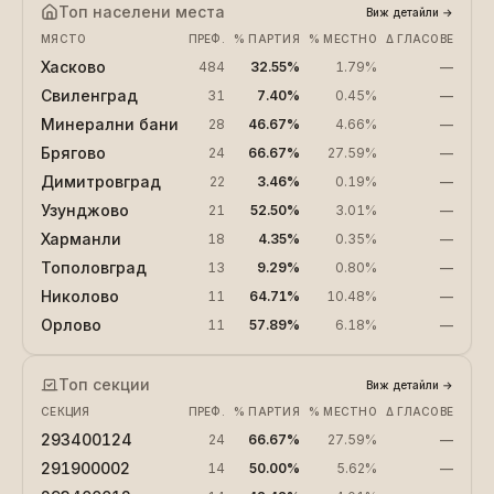
Топ населени места
Виж детайли
→
МЯСТО
ПРЕФ.
% ПАРТИЯ
% МЕСТНО
Δ ГЛАСОВЕ
Хасково
484
32.55%
1.79%
—
Свиленград
31
7.40%
0.45%
—
Минерални бани
28
46.67%
4.66%
—
Брягово
24
66.67%
27.59%
—
Димитровград
22
3.46%
0.19%
—
Узунджово
21
52.50%
3.01%
—
Харманли
18
4.35%
0.35%
—
Тополовград
13
9.29%
0.80%
—
Николово
11
64.71%
10.48%
—
Орлово
11
57.89%
6.18%
—
Топ секции
Виж детайли
→
СЕКЦИЯ
ПРЕФ.
% ПАРТИЯ
% МЕСТНО
Δ ГЛАСОВЕ
293400124
24
66.67%
27.59%
—
291900002
14
50.00%
5.62%
—