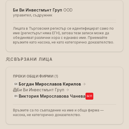
Би Ви Инвестмънт Груп
OOD
управител, съдружник
Лицата в Търговския регистър се идентифицират само по
име (регистърът няма ЕГН), затова тези записи може да
обединяват различни хора с еднакво име. Приемайте
връзките като насока, не като категорично доказателство.
СВЪРЗАНИ ЛИЦА
ПРЕКИ ОБЩИ ФИРМИ
(
1
)
Богдан Мирославов Кирилов
БК
Би Ви Инвестмънт Груп
Виктория Мирославова Чанева
БСП
ВЧ
Връзките са по съвпадение на име и обща фирма —
насока, не категорично доказателство.