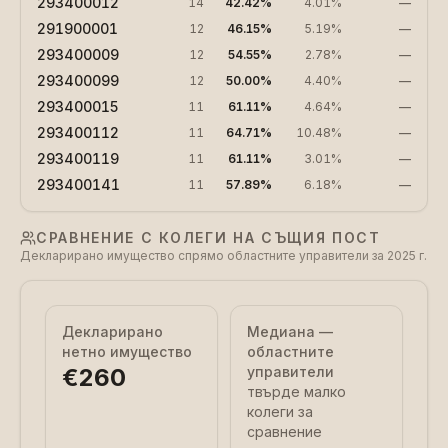
293400012
14
42.42%
4.01%
—
291900001
12
46.15%
5.19%
—
293400009
12
54.55%
2.78%
—
293400099
12
50.00%
4.40%
—
293400015
11
61.11%
4.64%
—
293400112
11
64.71%
10.48%
—
293400119
11
61.11%
3.01%
—
293400141
11
57.89%
6.18%
—
СРАВНЕНИЕ С КОЛЕГИ НА СЪЩИЯ ПОСТ
Декларирано имущество спрямо областните управители за 2025 г.
Декларирано
Медиана —
нетно имущество
областните
€260
управители
твърде малко
колеги за
сравнение