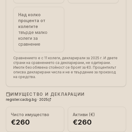
Над колко
процента от
колегите
твърде малко
колеги за
сравнение
Сравнението е с 11 колеги, декларирали за 2025 г.
И двете
страни на сравнението са декларирани, не одитирани.
Имоти без обявена стойност се броят за €0. Процентилът
описва декларирани числа и не е твърдение за произход
на средства.
ИМУЩЕСТВО И ДЕКЛАРАЦИИ
register.cacbg.bg ·
2025
Чисто имущество
Активи (€)
€260
€260