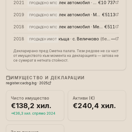
2021
лек автомобил · БМВ Х5
€10 737
(
възмездн
ПРОДАДЕНО МПС
2019
лек автомобил · Мерцедес Е 350
€5113
(
ПРОДАДЕНО МПС
2018
лек автомобил · Мерцедес МЛ 270ЦДИ
€511
ПРОДАДЕНО МПС
2018
къща · с. Величково
(
безвъзмездно
—
ПРОДАДЕН ИМОТ
Декларирано пред Сметна палата. Тези редове не са част
от имуществото към момента на декларацията — затова не
се сумират в нетната стойност.
ИМУЩЕСТВО И ДЕКЛАРАЦИИ
register.cacbg.bg ·
2025
Чисто имущество
Активи (€)
€138,2 хил.
€240,4 хил.
+
€36,3 хил.
спрямо
2024