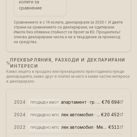
колеги за
сравнение
Сравнението е с 14 колеги, декларирали за 2025 г.
И двете
страни на сравнението са декларирани, не одитирани.
Имоти без обявена стойност се броят за €0. Процентилът
описва декларирани числа и не е твърдение за произход
на средства.
ПРЕХВЪРЛЯНИЯ, РАЗХОДИ И ДЕКЛАРИРАНИ
ИНТЕРЕСИ
Какво лицето е продало или прехвърлило през годината преди
декларацията, какво друг е платил за него и какви частни интереси
е декларирало.
2024
апартамент · гр. София
€76 694
(
възмездно
ПРОДАДЕН ИМОТ
2024
лек автомобил · БМВ Х5
€20 452
(
възмездн
ПРОДАДЕНО МПС
2022
лек автомобил · Мерцедес С220
€511
(
в
ПРОДАДЕНО МПС