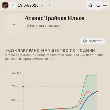
19/04/2026
Предни избори
Следващи избори
Elections in Bulgaria data statistics
Op
Атанас Трайков Илков
АИ
Изпълнителна власт
Следвайте
ДЕКЛАРИРАНО ИМУЩЕСТВО ПО ГОДИНИ
Активи, задължения и нетна стойност по година от имуществените
декларации пред Сметна палата.
€255 хил.
€170 хил.
€85 хил.