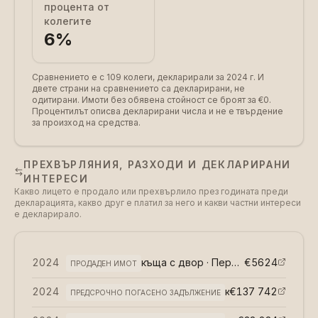
процента от
колегите
6
%
Сравнението е с 109 колеги, декларирали за 2024 г.
И
двете страни на сравнението са декларирани, не
одитирани. Имоти без обявена стойност се броят за €0.
Процентилът описва декларирани числа и не е твърдение
за произход на средства.
ПРЕХВЪРЛЯНИЯ, РАЗХОДИ И ДЕКЛАРИРАНИ
ИНТЕРЕСИ
Какво лицето е продало или прехвърлило през годината преди
декларацията, какво друг е платил за него и какви частни интереси
е декларирало.
2024
къща с двор · Перник
€5624
(
възмездно
)
ПРОДАДЕН ИМОТ
2024
€137 742
кредит към Уникредит · Николай и Аделина Николови
ПРЕДСРОЧНО ПОГАСЕНО ЗАДЪЛЖЕНИЕ