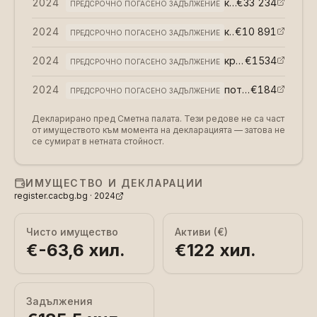
2024
кредит към БНП Париба · Николай Любенов Николов
€33 234
ПРЕДСРОЧНО ПОГАСЕНО ЗАДЪЛЖЕНИЕ
2024
кредит към Уникредит · Николай Любенов Николов
€10 891
ПРЕДСРОЧНО ПОГАСЕНО ЗАДЪЛЖЕНИЕ
2024
кредитна карта към ПИБ · Аделина Емилова Николова
€1534
ПРЕДСРОЧНО ПОГАСЕНО ЗАДЪЛЖЕНИЕ
2024
потребителски кредит към ПИБ · Аделина Емилова Николова
€184
ПРЕДСРОЧНО ПОГАСЕНО ЗАДЪЛЖЕНИЕ
Декларирано пред Сметна палата. Тези редове не са част
от имуществото към момента на декларацията — затова не
се сумират в нетната стойност.
ИМУЩЕСТВО И ДЕКЛАРАЦИИ
register.cacbg.bg ·
2024
Чисто имущество
Активи (€)
€-63,6 хил.
€122 хил.
Задължения