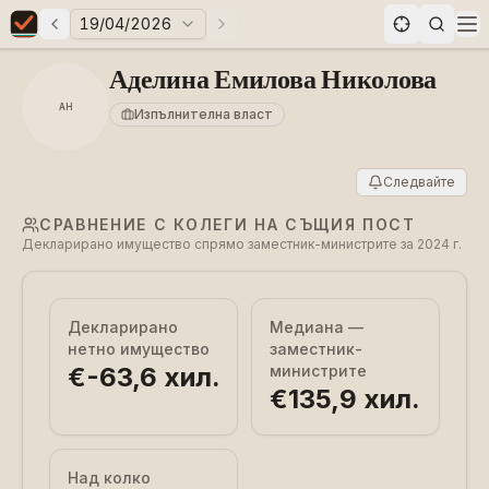
19/04/2026
Предни избори
Следващи избори
Elections in Bulgaria data statistics
Op
Аделина Емилова Николова
АН
Изпълнителна власт
Следвайте
СРАВНЕНИЕ С КОЛЕГИ НА СЪЩИЯ ПОСТ
Декларирано имущество спрямо заместник-министрите за 2024 г.
Декларирано
Медиана —
нетно имущество
заместник-
€-63,6 хил.
министрите
€135,9 хил.
Над колко