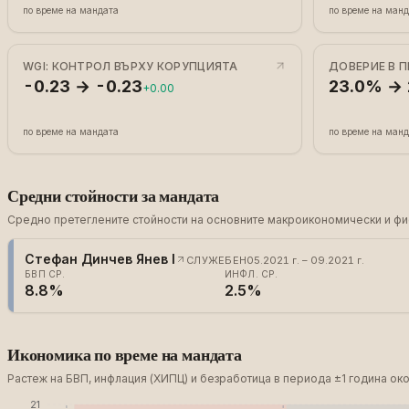
по време на мандата
по време на ман
WGI: КОНТРОЛ ВЪРХУ КОРУПЦИЯТА
ДОВЕРИЕ В 
-0.23 → -0.23
23.0% →
+0.00
по време на мандата
по време на ман
Средни стойности за мандата
Средно претеглените стойности на основните макроикономически и фис
Стефан Динчев Янев I
СЛУЖЕБЕН
05.2021 г. – 09.2021 г.
БВП СР.
ИНФЛ. СР.
8.8%
2.5%
Икономика по време на мандата
Растеж на БВП, инфлация (ХИПЦ) и безработица в периода ±1 година око
21