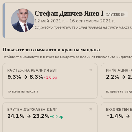
Стефан Динчев Янев I
СЛУЖЕБЕН
12 май 2021 г. – 16 септември 2021 г.
Служебно правителство след провала на трите мандат
Показатели в началото и края на мандата
Стойност в началото и в края на мандата за всеки от ключовите индик
РАСТЕЖ НА РЕАЛНИЯ БВП
ИНФЛАЦИЯ (
9.3% → 8.3%
2.2% → 2
-1.0 pp
по време на мандата
по време на ман
БРУТЕН ДЪРЖАВЕН ДЪЛГ
БЮДЖЕТЕН 
24.1% → 23.2%
-1.4% →
-0.9 pp