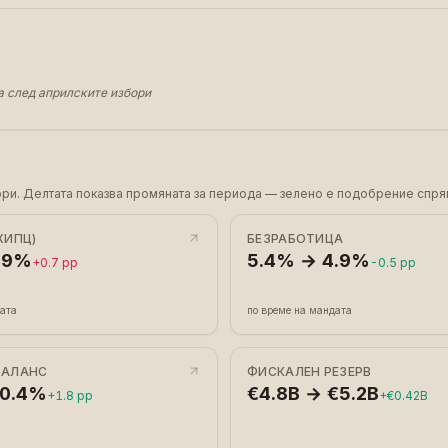
а след априлските избори
атори. Делтата показва промяната за периода — зелено е подобрение спря
ХИПЦ)
БЕЗРАБОТИЦА
.9%
5.4% → 4.9%
+0.7 pp
-0.5 pp
дата
по време на мандата
БАЛАНС
ФИСКАЛЕН РЕЗЕРВ
 0.4%
€4.8B → €5.2B
+1.8 pp
+€0.42B