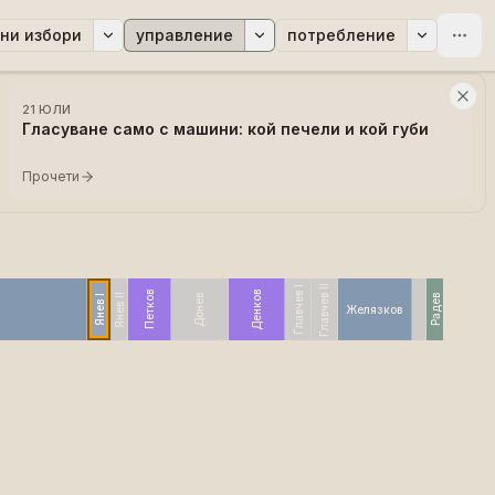
ни избори
управление
потребление
21 ЮЛИ
Гласуване само с машини: кой печели и кой губи
Прочети
Главчев II
Главчев I
Денков
Петков
Янев II
Донев
Янев I
Радев
Желязков