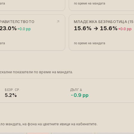
дата
по време на мандата
ПРАВИТЕЛСТВОТО
МЛАДЕЖКА БЕЗРАБОТИЦА (15
 23.0%
15.6% → 15.6%
+0.0 pp
+0.0 pp
дата
по време на мандата
кални показатели по време на мандата.
БЕЗР. СР.
ДЪЛГ Δ
5.2%
-0.9 pp
ло мандата, на фона на цветните ивици на кабинетите.