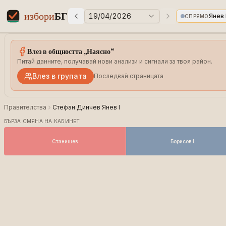
избори
БГ
19/04/2026
Янев 
СПРЯМО
Предни избори
Следващи избо
Elections in Bulgaria data statistics
Влез в общността „Наясно“
Питай данните, получавай нови анализи и сигнали за твоя район.
Влез в групата
Последвай страницата
Правителства
Стефан Динчев Янев I
БЪРЗА СМЯНА НА КАБИНЕТ
Станишев
Борисов I