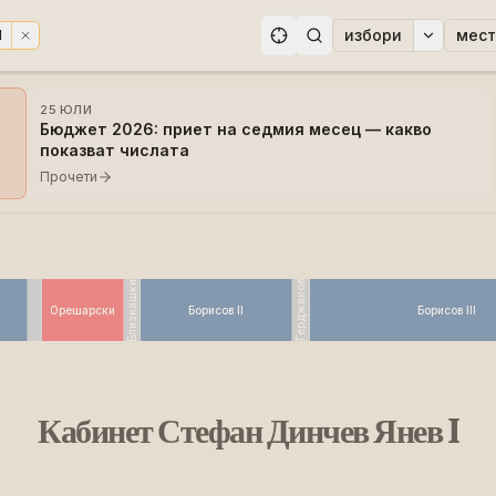
избори
мест
I
ри
25 ЮЛИ
Бюджет 2026: приет на седмия месец — какво
показват числата
Прочети
Близнашки
Герджиков
Орешарски
Борисов II
Борисов III
Кабинет Стефан Динчев Янев I