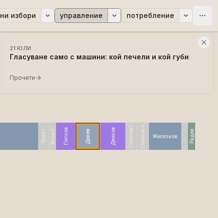
ни избори
управление
потребление
21 ЮЛИ
Гласуване само с машини: кой печели и кой губи
Прочети
Главчев II
Главчев I
Денков
Петков
Янев II
Донев
Янев I
Радев
Желязков