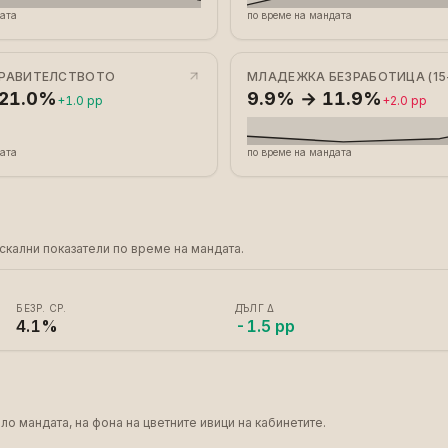
дата
по време на мандата
ПРАВИТЕЛСТВОТО
МЛАДЕЖКА БЕЗРАБОТИЦА (15
 21.0%
9.9% → 11.9%
+1.0 pp
+2.0 pp
дата
по време на мандата
кални показатели по време на мандата.
БЕЗР. СР.
ДЪЛГ Δ
4.1%
-1.5 pp
ло мандата, на фона на цветните ивици на кабинетите.