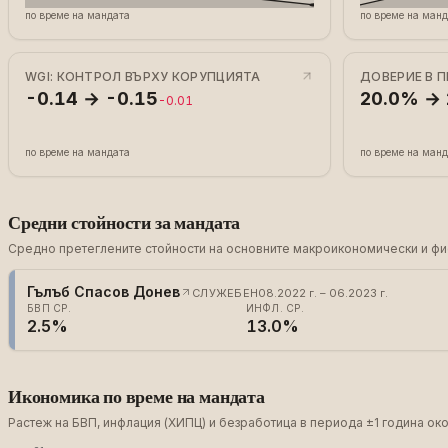
по време на мандата
по време на ман
WGI: КОНТРОЛ ВЪРХУ КОРУПЦИЯТА
ДОВЕРИЕ В 
-0.14 → -0.15
20.0% →
-0.01
по време на мандата
по време на ман
Средни стойности за мандата
Средно претеглените стойности на основните макроикономически и фис
Гълъб Спасов Донев
СЛУЖЕБЕН
08.2022 г. – 06.2023 г.
БВП СР.
ИНФЛ. СР.
2.5%
13.0%
Икономика по време на мандата
Растеж на БВП, инфлация (ХИПЦ) и безработица в периода ±1 година око