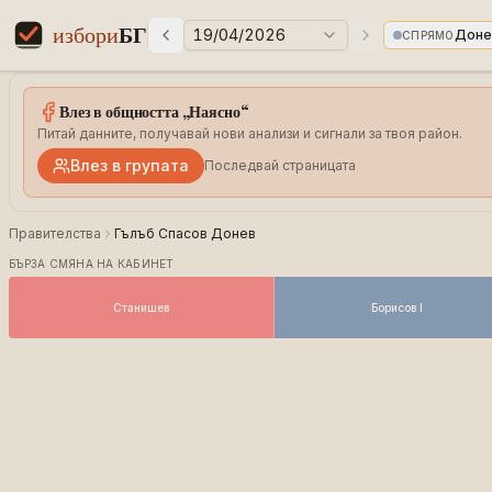
избори
БГ
19/04/2026
Доне
СПРЯМО
Предни избори
Следващи избо
Elections in Bulgaria data statistics
Влез в общността „Наясно“
Питай данните, получавай нови анализи и сигнали за твоя район.
Влез в групата
Последвай страницата
Правителства
Гълъб Спасов Донев
БЪРЗА СМЯНА НА КАБИНЕТ
Станишев
Борисов I