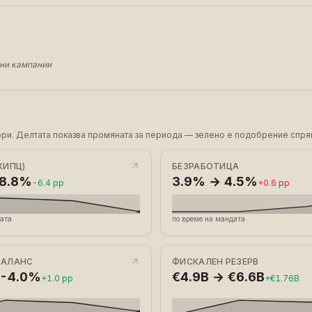
дни кампании
атори. Делтата показва промяната за периода — зелено е подобрение спря
ХИПЦ)
БЕЗРАБОТИЦА
 8.8%
3.9% → 4.5%
-6.4 pp
+0.6 pp
дата
по време на мандата
БАЛАНС
ФИСКАЛЕН РЕЗЕРВ
 -4.0%
€4.9B → €6.6B
+1.0 pp
+€1.76B