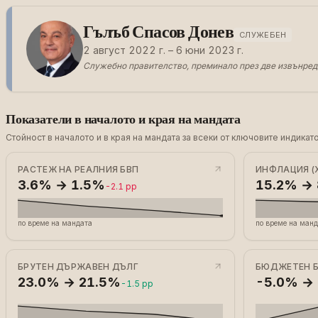
Гълъб Спасов Донев
СЛУЖЕБЕН
2 август 2022 г. – 6 юни 2023 г.
Служебно правителство, преминало през две извънре
Показатели в началото и края на мандата
Стойност в началото и в края на мандата за всеки от ключовите индик
РАСТЕЖ НА РЕАЛНИЯ БВП
ИНФЛАЦИЯ (
3.6% → 1.5%
15.2% →
-2.1 pp
по време на мандата
по време на ман
БРУТЕН ДЪРЖАВЕН ДЪЛГ
БЮДЖЕТЕН 
23.0% → 21.5%
-5.0% →
-1.5 pp