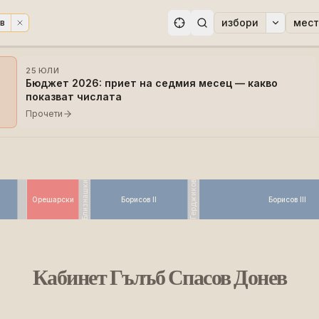
избори
мест
в
ри
25 ЮЛИ
Бюджет 2026: приет на седмия месец — какво
показват числата
Прочети
Близнашки
Герджиков
Орешарски
Борисов II
Борисов III
Кабинет Гълъб Спасов Донев