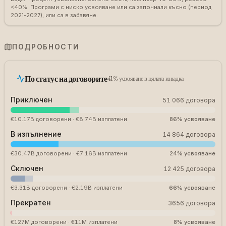
<40%. Програми с ниско усвояване или са започнали късно (период
2021-2027), или са в забавяне.
ПОДРОБНОСТИ
По статус на договорите
41% усвояване в цялата извадка
Приключен
51 066
договора
€10.17B
договорени
·
€8.74B
изплатени
86
%
усвояване
В изпълнение
14 864
договора
€30.47B
договорени
·
€7.16B
изплатени
24
%
усвояване
Сключен
12 425
договора
€3.31B
договорени
·
€2.19B
изплатени
66
%
усвояване
Прекратен
3656
договора
€127M
договорени
·
€11M
изплатени
8
%
усвояване