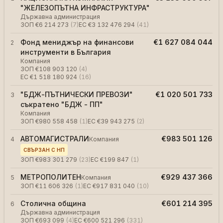
"ЖЕЛЕЗОПЪТНА ИНФРАСТРУКТУРА"
Държавна администрация
ЗОП
€6 214 273
(
7
)
ЕС
€3 132 476 294
(
41
)
Фонд мениджър на финансови
€1 627 084 044
2
инструменти в България
Компания
ЗОП
€108 903 120
(
4
)
ЕС
€1 518 180 924
(
16
)
"БДЖ-ПЪТНИЧЕСКИ ПРЕВОЗИ"
€1 020 501 733
3
съкратено "БДЖ - ПП"
Компания
ЗОП
€980 558 458
(
1
)
ЕС
€39 943 275
(
2
)
АВТОМАГИСТРАЛИ
€983 501 126
4
Компания
СВЪРЗАН С НП
ЗОП
€983 301 279
(
23
)
ЕС
€199 847
(
1
)
МЕТРОПОЛИТЕН
€929 437 366
5
Компания
ЗОП
€11 606 326
(
1
)
ЕС
€917 831 040
(
10
)
Столична община
€601 214 395
6
Държавна администрация
ЗОП
€693 099
(
4
)
ЕС
€600 521 296
(
331
)