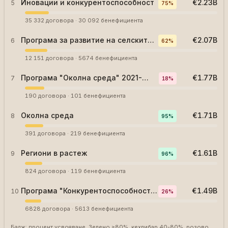
Иновации и конкурентоспособност
€2.23B
5
75
%
35 332
договора
·
30 092
бенефициента
Програма за развитие на селските
€2.07B
6
62
%
райони
12 151
договора
·
5674
бенефициента
Програма "Околна среда" 2021-
€1.77B
7
18
%
2027
190
договора
·
101
бенефициента
Околна среда
€1.71B
8
95
%
391
договора
·
219
бенефициента
Региони в растеж
€1.61B
9
96
%
824
договора
·
119
бенефициента
Програма "Конкурентоспособност и
€1.49B
10
26
%
иновации в предприятията" 2021-
6828
договора
·
5613
бенефициента
2027
Бадж: процент усвояване. Зелено ≥80%, кехлибар 40-80%, розово