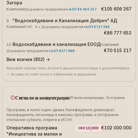
Загора
€105 606 267
Компания
Държавни предприятия
+АОП
€6 469 237
"Водоснабдяване и Канализация Добрич" АД
9
Компания
1 НП · 4 × Държавни предприятия
+АОП
€721 084
€86 777 652
Водоснабдяване и канализация ЕООД
10
Компания
€70 515 217
Държавни предприятия
+АОП
€371 888
Виж всички (852) →
Връзката описва това, за което длъжностното лице е документирано
— тя сама по себе си не е обвинение в нарушение.
Сигнали за концентрация
18
висока концентрация
·
0
отстранени
Програми, в които един-двама бенефициенти доминират;
бенефициенти, печелящи в няколко програми; и отстранени
стопански субекти, открити в ИСУН.
Оперативна програма
€102 000 000
HHI
10,000
"Инициатива за малки и