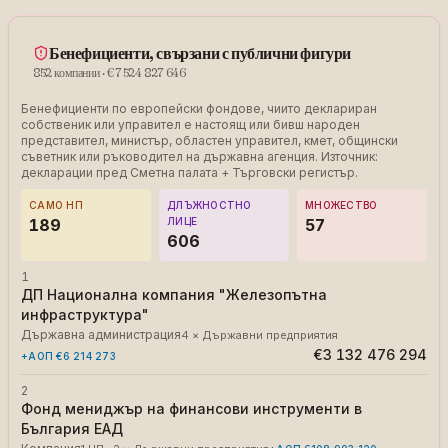
Бенефициенти, свързани с публични фигури
852
компании
·
€7 524 827 646
Бенефициенти по европейски фондове, чиито деклариран
собственик или управител е настоящ или бивш народен
представител, министър, областен управител, кмет, общински
съветник или ръководител на държавна агенция. Източник:
декларации пред Сметна палата + Търговски регистър.
САМО НП
ДЛЪЖНОСТНО
МНОЖЕСТВО
189
ЛИЦЕ
57
606
1
ДП Национална компания "Железопътна
инфраструктура"
Държавна администрация
4 × Държавни предприятия
€3 132 476 294
+АОП
€6 214 273
2
Фонд мениджър на финансови инструменти в
България ЕАД