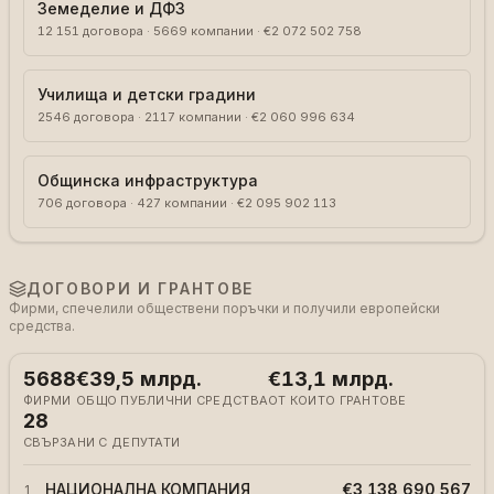
Земеделие и ДФЗ
12 151
договора
·
5669
компании
·
€2 072 502 758
Училища и детски градини
2546
договора
·
2117
компании
·
€2 060 996 634
Общинска инфраструктура
706
договора
·
427
компании
·
€2 095 902 113
ДОГОВОРИ И ГРАНТОВЕ
Фирми, спечелили обществени поръчки и получили европейски
средства.
5688
€39,5 млрд.
€13,1 млрд.
ФИРМИ
ОБЩО ПУБЛИЧНИ СРЕДСТВА
ОТ КОИТО ГРАНТОВЕ
28
СВЪРЗАНИ С ДЕПУТАТИ
НАЦИОНАЛНА КОМПАНИЯ
€3 138 690 567
1