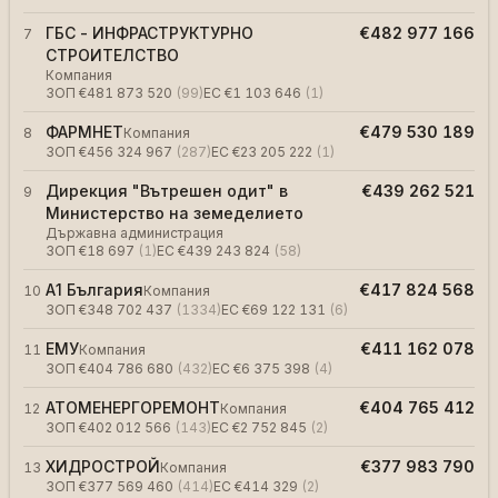
ГБС - ИНФРАСТРУКТУРНО
€482 977 166
7
СТРОИТЕЛСТВО
Компания
ЗОП
€481 873 520
(
99
)
ЕС
€1 103 646
(
1
)
ФАРМНЕТ
€479 530 189
8
Компания
ЗОП
€456 324 967
(
287
)
ЕС
€23 205 222
(
1
)
Дирекция "Вътрешен одит" в
€439 262 521
9
Министерство на земеделието
Държавна администрация
ЗОП
€18 697
(
1
)
ЕС
€439 243 824
(
58
)
А1 България
€417 824 568
10
Компания
ЗОП
€348 702 437
(
1334
)
ЕС
€69 122 131
(
6
)
ЕМУ
€411 162 078
11
Компания
ЗОП
€404 786 680
(
432
)
ЕС
€6 375 398
(
4
)
АТОМЕНЕРГОРЕМОНТ
€404 765 412
12
Компания
ЗОП
€402 012 566
(
143
)
ЕС
€2 752 845
(
2
)
ХИДРОСТРОЙ
€377 983 790
13
Компания
ЗОП
€377 569 460
(
414
)
ЕС
€414 329
(
2
)