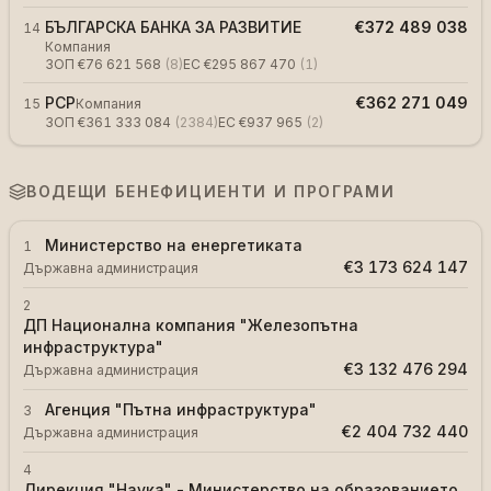
БЪЛГАРСКА БАНКА ЗА РАЗВИТИЕ
€372 489 038
14
Компания
ЗОП
€76 621 568
(
8
)
ЕС
€295 867 470
(
1
)
РСР
€362 271 049
15
Компания
ЗОП
€361 333 084
(
2384
)
ЕС
€937 965
(
2
)
ВОДЕЩИ БЕНЕФИЦИЕНТИ И ПРОГРАМИ
Министерство на енергетиката
1
€3 173 624 147
Държавна администрация
2
ДП Национална компания "Железопътна
инфраструктура"
€3 132 476 294
Държавна администрация
Агенция "Пътна инфраструктура"
3
€2 404 732 440
Държавна администрация
4
Дирекция "Наука" - Министерство на образованието