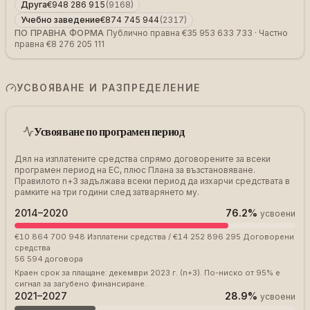
Друга
€948 286 915
(
9168
)
Учебно заведение
€874 745 944
(
2317
)
ПО ПРАВНА ФОРМА
Публично правна €35 953 633 733 · Частно
правна €8 276 205 111
УСВОЯВАНЕ И РАЗПРЕДЕЛЕНИЕ
Усвояване по програмен период
Дял на изплатените средства спрямо договорените за всеки
програмен период на ЕС, плюс Плана за възстановяване.
Правилото n+3 задължава всеки период да изхарчи средствата в
рамките на три години след затварянето му.
2014–2020
76.2
%
усвоени
€10 864 700 948
Изплатени средства
/
€14 252 896 295
Договорени
средства
56 594
договора
Краен срок за плащане: декември 2023 г. (n+3). По-ниско от 95% е
сигнал за загубено финансиране.
2021–2027
28.9
%
усвоени