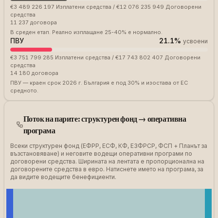
€3 489 226 197
Изплатени средства
/
€12 076 235 949
Договорени
средства
11 237
договора
В среден етап. Реално изплащане 25-40% е нормално.
ПВУ
21.1
%
усвоени
€3 751 799 285
Изплатени средства
/
€17 743 802 407
Договорени
средства
14 180
договора
ПВУ — краен срок 2026 г. България е под 30% и изостава от ЕС
средното.
Поток на парите: структурен фонд → оперативна
програма
Всеки структурен фонд (ЕФРР, ЕСФ, КФ, ЕЗФРСР, ФСП + Планът за
възстановяване) и неговите водещи оперативни програми по
договорени средства. Ширината на лентата е пропорционална на
договорените средства в евро. Натиснете името на програма, за
да видите водещите бенефициенти.