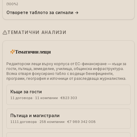
(
100
%)
Отворете таблото за сигнали →
ТЕМАТИЧНИ АНАЛИЗИ
Тематични лещи
Редакторски лещи върху корпуса от ЕС-финансиране — къщи за
гости, пътища, земеделие, училища, общинска инфраструктура.
Всяка отваря фокусирано табло с водещи бенефициенти,
програми, география и източници от разследваща журналистика.
Къщи за гости
11
договора
·
11
компании
·
€823 303
Пътища и магистрали
1111
договора
·
258
компании
·
€7 989 342 008