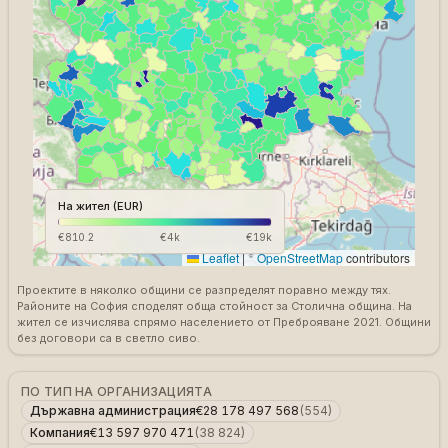
На жител (EUR)
€810.2
€4k
€19k
Leaflet
|
©
OpenStreetMap
contributors
Проектите в няколко общини се разпределят поравно между тях.
Районите на София споделят обща стойност за Столична община. На
жител се изчислява спрямо населението от Преброяване 2021. Общини
без договори са в светло сиво.
ПО ТИП НА ОРГАНИЗАЦИЯТА
Държавна администрация
€28 178 497 568
(
554
)
Компания
€13 597 970 471
(
38 824
)