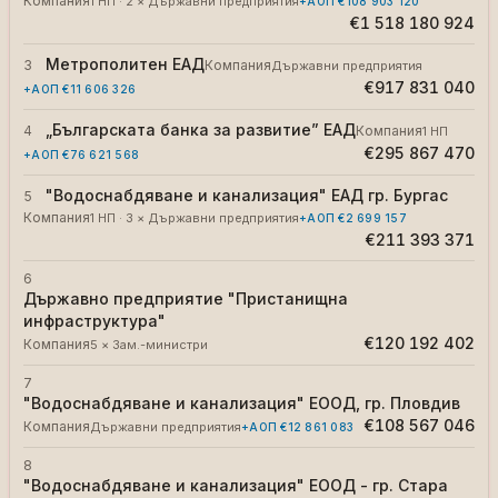
Компания
1 НП · 2 × Държавни предприятия
+АОП
€108 903 120
€1 518 180 924
Метрополитен ЕАД
3
Компания
Държавни предприятия
€917 831 040
+АОП
€11 606 326
„Българската банка за развитие” ЕАД
4
Компания
1 НП
€295 867 470
+АОП
€76 621 568
"Водоснабдяване и канализация" ЕАД гр. Бургас
5
Компания
1 НП · 3 × Държавни предприятия
+АОП
€2 699 157
€211 393 371
6
Държавно предприятие "Пристанищна
инфраструктура"
€120 192 402
Компания
5 × Зам.-министри
7
"Водоснабдяване и канализация" ЕООД, гр. Пловдив
€108 567 046
Компания
Държавни предприятия
+АОП
€12 861 083
8
"Водоснабдяване и канализация" ЕООД - гр. Стара