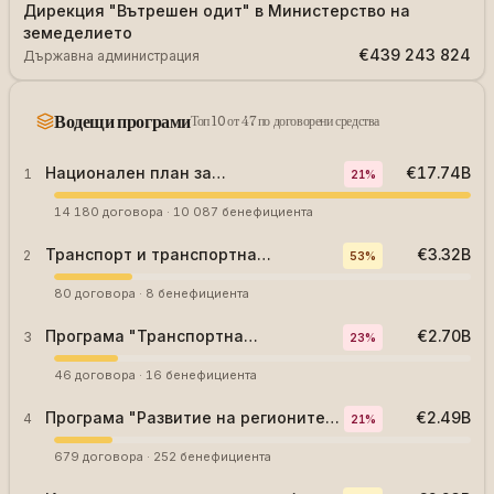
Дирекция "Вътрешен одит" в Министерство на
земеделието
€439 243 824
Държавна администрация
Водещи програми
Топ 10 от 47 по договорени средства
Национален план за
€17.74B
1
21
%
възстановяване и устойчивост
14 180
договора
·
10 087
бенефициента
Транспорт и транспортна
€3.32B
2
53
%
инфраструктура
80
договора
·
8
бенефициента
Програма "Транспортна
€2.70B
3
23
%
свързаност" 2021-2027
46
договора
·
16
бенефициента
Програма "Развитие на регионите"
€2.49B
4
21
%
2021-2027
679
договора
·
252
бенефициента