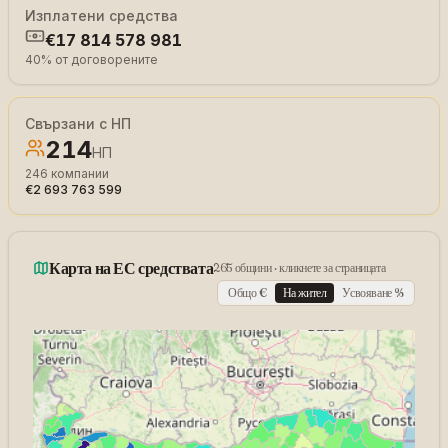
Изплатени средства
€17 814 578 981
40
%
от договорените
Свързани с НП
214
НП
246
компании
€2 693 763 599
Карта на ЕС средствата
265 общини · кликнете за страницата
Общо €
На жител
Усвояване %