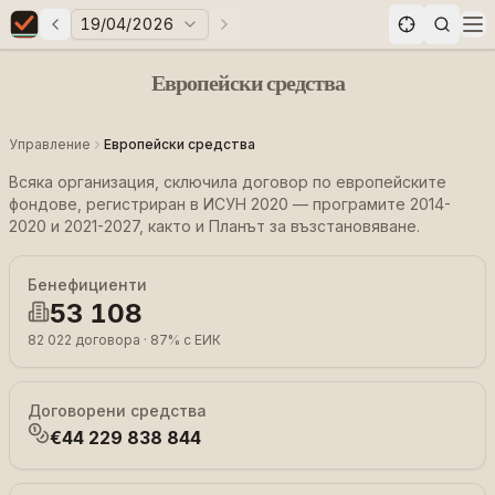
19/04/2026
Предни избори
Следващи избори
Elections in Bulgaria data statistics
Op
Европейски средства
Управление
Европейски средства
Всяка организация, сключила договор по европейските
фондове, регистриран в ИСУН 2020 — програмите 2014-
2020 и 2021-2027, както и Планът за възстановяване.
Бенефициенти
53 108
82 022
договора
·
87
%
с ЕИК
Договорени средства
€44 229 838 844