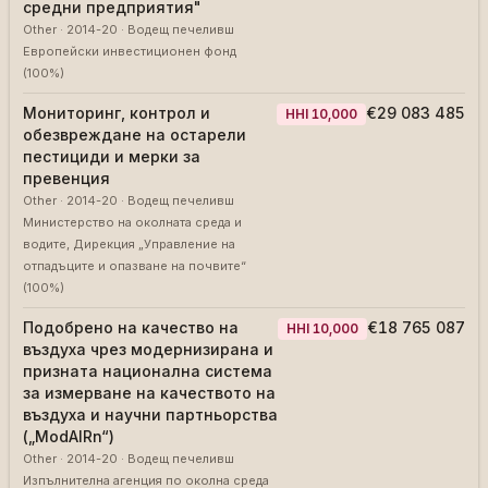
средни предприятия"
Other
·
2014-20
·
Водещ печеливш
Европейски инвестиционен фонд
(
100
%)
Мониторинг, контрол и
€29 083 485
HHI
10,000
обезвреждане на остарели
пестициди и мерки за
превенция
Other
·
2014-20
·
Водещ печеливш
Министерство на околната среда и
водите, Дирекция „Управление на
отпадъците и опазване на почвите“
(
100
%)
Подобрено на качество на
€18 765 087
HHI
10,000
въздуха чрез модернизирана и
призната национална система
за измерване на качеството на
въздуха и научни партньорства
(„ModAIRn“)
Other
·
2014-20
·
Водещ печеливш
Изпълнителна агенция по околна среда