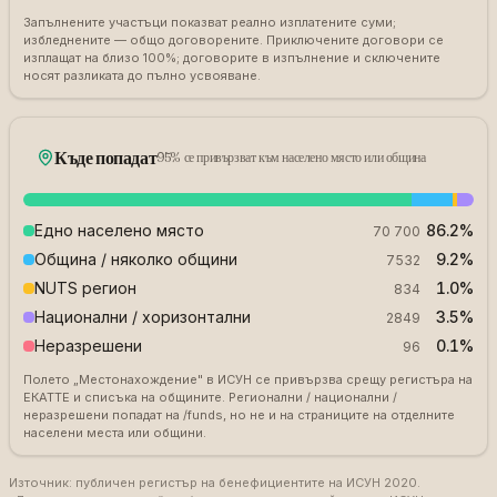
Запълнените участъци показват реално изплатените суми;
избледнените — общо договорените. Приключените договори се
изплащат на близо 100%; договорите в изпълнение и сключените
носят разликата до пълно усвояване.
Къде попадат
95% се привързват към населено място или община
Едно населено място
86.2
%
70 700
Община / няколко общини
9.2
%
7532
NUTS регион
1.0
%
834
Национални / хоризонтални
3.5
%
2849
Неразрешени
0.1
%
96
Полето „Местонахождение" в ИСУН се привързва срещу регистъра на
ЕКАТТЕ и списъка на общините. Регионални / национални /
неразрешени попадат на /funds, но не и на страниците на отделните
населени места или общини.
Източник: публичен регистър на бенефициентите на ИСУН 2020.