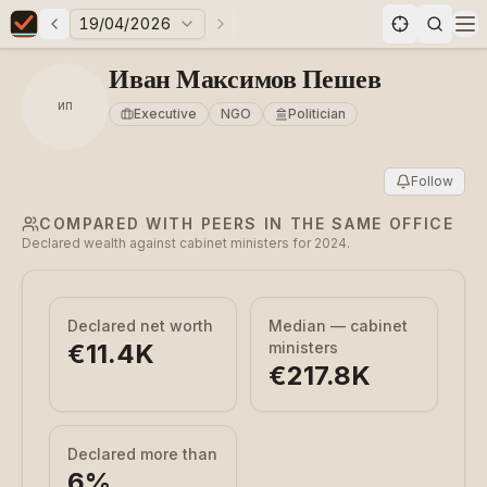
19/04/2026
Previous elections
Next elections
Elections in Bulgaria data statistics
Op
Иван Максимов Пешев
ИП
Executive
NGO
Politician
Follow
COMPARED WITH PEERS IN THE SAME OFFICE
Declared wealth against cabinet ministers for 2024.
Declared net worth
Median — cabinet
€11.4K
ministers
€217.8K
Declared more than
6
%