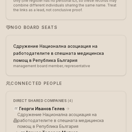
only (the register has no personal ID), so these records may
combine different individuals sharing the same name. Treat
the links as a lead, not conclusive proof.
NGO BOARD SEATS
Сдружение Национална асоциация на
работодателите в спешната медицинска
помощ в Република България
management board member, representative
CONNECTED PEOPLE
DIRECT SHARED COMPANIES
(
4
)
Георги Иванов Гелев
ГГ
Сдружение Национална асоциация на
работодателите в спешната медицинска
помощ в Република България