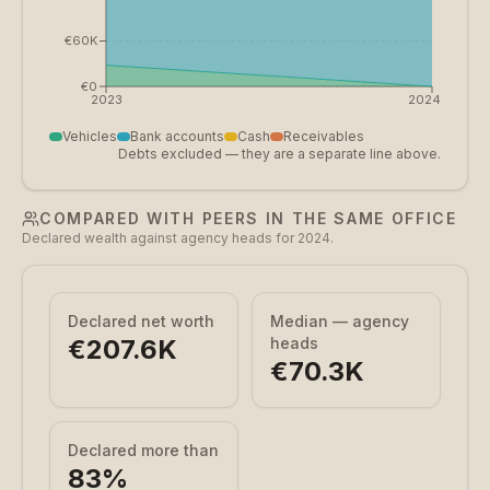
€60K
€0
2023
2024
Vehicles
Bank accounts
Cash
Receivables
Debts excluded — they are a separate line above.
COMPARED WITH PEERS IN THE SAME OFFICE
Declared wealth against agency heads for 2024.
Declared net worth
Median — agency
€207.6K
heads
€70.3K
Declared more than
83
%