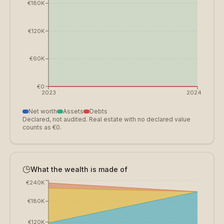
€180K
€120K
€60K
€0
2023
2024
Net worth
Assets
Debts
Declared, not audited. Real estate with no declared value
counts as €0.
What the wealth is made of
€240K
€180K
€120K