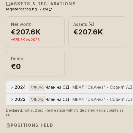
ASSETS & DECLARATIONS
register.cacbg.bg ·
2024
Net worth
Assets (€)
€207.6K
€207.6K
−
€25.3K
vs
2023
Debts
€0
2024
Член на СД
·
МБАЛ "Св.
ANNUAL
2023
Член на СД
·
МБАЛ "Св.
ANNUAL
Declared, not audited. Real estate with no declared value counts as
€0.
POSITIONS HELD