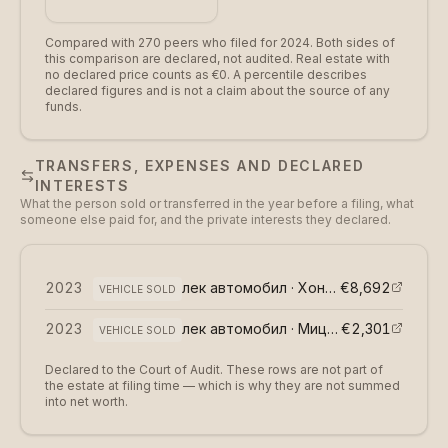
Compared with 270 peers who filed for 2024.
Both sides of
this comparison are declared, not audited. Real estate with
no declared price counts as €0. A percentile describes
declared figures and is not a claim about the source of any
funds.
TRANSFERS, EXPENSES AND DECLARED
INTERESTS
What the person sold or transferred in the year before a filing, what
someone else paid for, and the private interests they declared.
2023
лек автомобил · Хонда
€8,692
(
възмездно
)
VEHICLE SOLD
2023
лек автомобил · Мицубиши Паджеро
€2,301
VEHICLE SOLD
Declared to the Court of Audit. These rows are not part of
the estate at filing time — which is why they are not summed
into net worth.