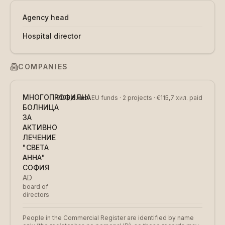
Agency head
Hospital director
COMPANIES
МНОГОПРОФИЛНА
€196,8 хил.
EU funds
· 2 projects
· €115,7 хил. paid
БОЛНИЦА
ЗА
АКТИВНО
ЛЕЧЕНИЕ
"СВЕТА
АННА"
СОФИЯ
AD
board of
directors
People in the Commercial Register are identified by name