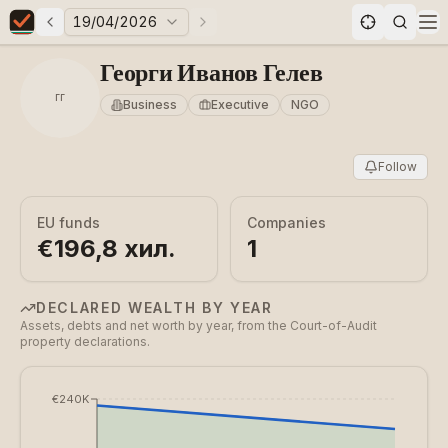
19/04/2026
Previous elections
Next elections
Elections in Bulgaria data statistics
Op
Георги Иванов Гелев
ГГ
Business
Executive
NGO
Follow
EU funds
Companies
€196,8 хил.
1
DECLARED WEALTH BY YEAR
Assets, debts and net worth by year, from the Court-of-Audit
property declarations.
€240K