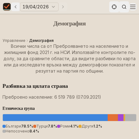
19/04/2026
Предни избори
Следващи избори
Elections in Bulgaria data statistics
Op
Демография
Управление
Демография
Всички числа са от Преброяването на населението и
жилищния фонд 2021 г. на НСИ. Използвайте контролите по-
долу, за да сравните области, да видите разбивки по карта
или да изследвате връзка между демографски показател и
резултат на партия по общини.
Разбивка за цялата страна
Преброено население: 6 519 789 (07.09.2021)
Етническа група
Българи
78.5
%
Турци
7.8
%
Роми
4.1
%
Други
1.2
%
Непосочено
8.4
%