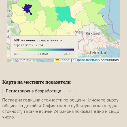
БВП на човек от населението
евро на човек
· 2024
6700
21 050
35 400
Leaflet
|
©
OpenStreetMap
contributors
Карта на местните показатели
Регистрирана безработица
Последни годишни стойности по общини. Кликнете върху
община за детайли. София-град е публикувана като една
стойност, така че всички 24 района показват едно и също
число.