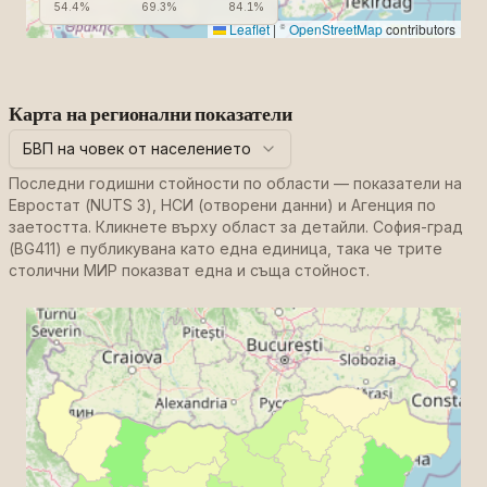
54.4%
69.3%
84.1%
Leaflet
|
©
OpenStreetMap
contributors
Карта на регионални показатели
БВП на човек от населението
Последни годишни стойности по области — показатели на
Евростат (NUTS 3), НСИ (отворени данни) и Агенция по
заетостта. Кликнете върху област за детайли. София-град
(BG411) е публикувана като една единица, така че трите
столични МИР показват една и съща стойност.