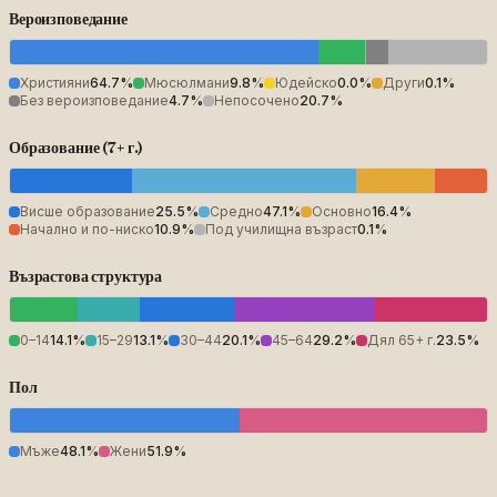
Вероизповедание
Християни
64.7
%
Мюсюлмани
9.8
%
Юдейско
0.0
%
Други
0.1
%
Без вероизповедание
4.7
%
Непосочено
20.7
%
Образование (7+ г.)
Висше образование
25.5
%
Средно
47.1
%
Основно
16.4
%
Начално и по-ниско
10.9
%
Под училищна възраст
0.1
%
Възрастова структура
0–14
14.1
%
15–29
13.1
%
30–44
20.1
%
45–64
29.2
%
Дял 65+ г.
23.5
%
Пол
Мъже
48.1
%
Жени
51.9
%