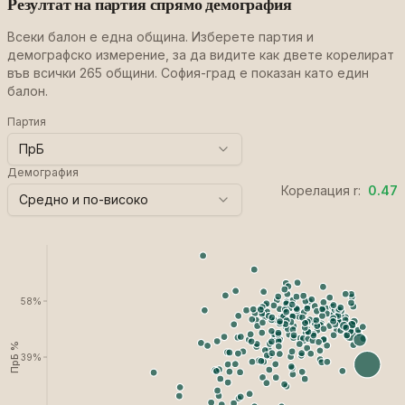
Резултат на партия спрямо демография
Всеки балон е една община. Изберете партия и
демографско измерение, за да видите как двете корелират
във всички 265 общини. София-град е показан като един
балон.
Партия
ПрБ
Демография
Корелация r
:
0.47
Средно и по-високо
58
%
ПрБ %
39
%