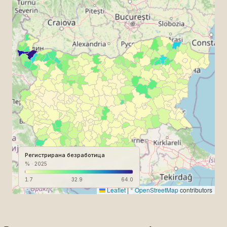
Регистрирана безработица
%
· 2025
1.7
32.9
64.0
Leaflet
|
©
OpenStreetMap
contributors