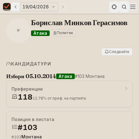
19/04/2026
Предни избори
Следващи избори
Elections in Bulgaria data statistics
Op
Борислав Минков Герасимов
БГ
Атака
Политик
Следвайте
КАНДИДАТУРИ
Избори 05.10.2014
Атака
#103 Монтана
Преференции
118
12.78%
от преф. на партията
Позиция в листата
#
103
Монтана
#
103