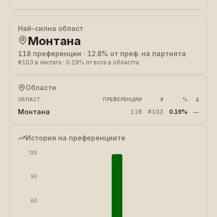
Най-силна област
Монтана
118
преференции
·
12.8%
от преф. на партията
#
103
в листата
·
0.19%
от вота в областта
Области
ОБЛАСТ
ПРЕФЕРЕНЦИИ
#
%
Δ
Монтана
118
#
103
0.19%
—
История на преференциите
120
90
60