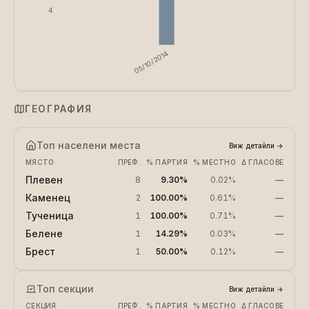
4
05/10/2014
ГЕОГРАФИЯ
Топ населени места
Виж детайли
→
МЯСТО
ПРЕФ.
% ПАРТИЯ
% МЕСТНО
Δ ГЛАСОВЕ
Плевен
8
9.30%
0.02%
—
Каменец
2
100.00%
0.61%
—
Тученица
1
100.00%
0.71%
—
Белене
1
14.29%
0.03%
—
Брест
1
50.00%
0.12%
—
Топ секции
Виж детайли
→
СЕКЦИЯ
ПРЕФ.
% ПАРТИЯ
% МЕСТНО
Δ ГЛАСОВЕ