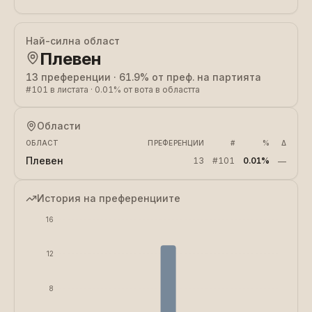
Най-силна област
Плевен
13
преференции
·
61.9%
от преф. на партията
#
101
в листата
·
0.01%
от вота в областта
Области
ОБЛАСТ
ПРЕФЕРЕНЦИИ
#
%
Δ
Плевен
13
#
101
0.01%
—
История на преференциите
16
12
8