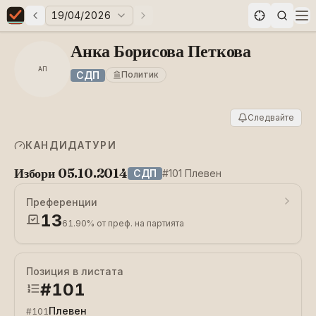
19/04/2026
Предни избори
Следващи избори
Elections in Bulgaria data statistics
Op
Анка Борисова Петкова
АП
СДП
Политик
Следвайте
КАНДИДАТУРИ
Избори 05.10.2014
СДП
#101 Плевен
Преференции
13
61.90%
от преф. на партията
Позиция в листата
#
101
Плевен
#
101