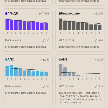
Разпределението следва Бенфорд.
Разпределението следва Бенфорд.
ПП-ДБ
Възраждане
n=
7,858
n=
6,246
0
1
2
3
4
5
6
7
8
9
0
1
2
3
4
5
6
7
8
9
MAD:
χ²:
MAD:
χ²:
0.0039
15
0.0106
103
Разпределението следва Бенфорд.
Разпределението следва Бенфорд.
АПС
АКБ
n=
1,032
n=
109
0
1
2
3
4
5
6
7
8
9
0
1
2
3
4
5
6
7
8
9
MAD:
χ²:
MAD:
χ²:
0.0205
52
0.0923
123
Разпределението следва Бенфорд.
Силно отклонение — обикновено
знак за малки или ограничени в
диапазон секционни резултати, не
за фалшификация.