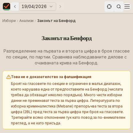
19/04/2026
Предни избори
Следващи избори
Elections in Bulgaria data statistics
Op
Избори
Анализи
Законът на Бенфорд
Законът на Бенфорд
Разпределение на първата и втората цифра в броя гласове
по секции, по партии. Сравнява наблюдаваните дялове с
очакваната крива на Бенфорд.
Това не е доказателство за фалшификация
Броят на гласовете по секции е ограничен в малък диапазон,
което нарушава една от предпоставките на Бенфорд (числата
трябва да обхващат няколко порядъка). Много чисти изборни
данни не преминават теста за първа цифра. Литературата по
изборна криминалистика (Mebane) препоръчва теста за втора
цифра (2BL) пред теста за първа цифра при броя на гласовете.
Третирайте всяко отклонение тук като повод за по-внимателен
преглед, а не като присъда.