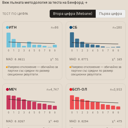
Виж пълната методология за теста на Бенфорд
→
Втора цифра (Mebane)
Първа цифра
ТЕСТ ПО ЦИФРА
ИТН
СБ
n=
86
n=
180
0
1
2
3
4
5
6
7
8
9
0
1
2
3
4
5
6
7
8
9
MAD:
χ²:
MAD:
χ²:
0.0611
51
0.0771
165
Умерено отклонение — обичайно за
Умерено отклонение — обичайно за
партии със средни по размер
партии със средни по размер
секционни резултати.
секционни резултати.
МЕЧ
БСП-ОЛ
n=
4,747
n=
3,953
0
1
2
3
4
5
6
7
8
9
0
1
2
3
4
5
6
7
8
9
MAD:
χ²:
MAD:
χ²:
0.0267
443
0.0294
475