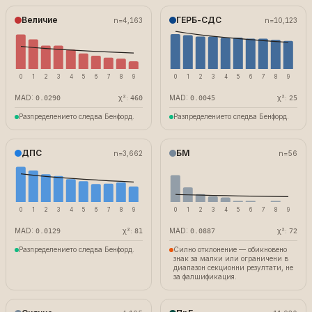
Величие
ГЕРБ-СДС
n=
4,163
n=
10,123
0
1
2
3
4
5
6
7
8
9
0
1
2
3
4
5
6
7
8
9
MAD:
χ²:
MAD:
χ²:
0.0290
460
0.0045
25
Разпределението следва Бенфорд.
Разпределението следва Бенфорд.
ДПС
БМ
n=
3,662
n=
56
0
1
2
3
4
5
6
7
8
9
0
1
2
3
4
5
6
7
8
9
MAD:
χ²:
MAD:
χ²:
0.0129
81
0.0887
72
Разпределението следва Бенфорд.
Силно отклонение — обикновено
знак за малки или ограничени в
диапазон секционни резултати, не
за фалшификация.