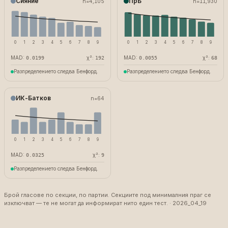
Сияние
ПрБ
n=
4,105
n=
11,930
0
1
2
3
4
5
6
7
8
9
0
1
2
3
4
5
6
7
8
9
MAD:
χ²:
MAD:
χ²:
0.0199
192
0.0055
68
Разпределението следва Бенфорд.
Разпределението следва Бенфорд.
ИК-Батков
n=
64
0
1
2
3
4
5
6
7
8
9
MAD:
χ²:
0.0325
9
Разпределението следва Бенфорд.
Брой гласове по секции, по партии. Секциите под минималния праг се
изключват — те не могат да информират нито един тест.
·
2026_04_19